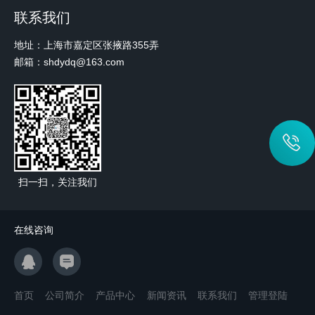
联系我们
地址：上海市嘉定区张掖路355弄
邮箱：shdydq@163.com
扫一扫，关注我们
在线咨询
首页
公司简介
产品中心
新闻资讯
联系我们
管理登陆