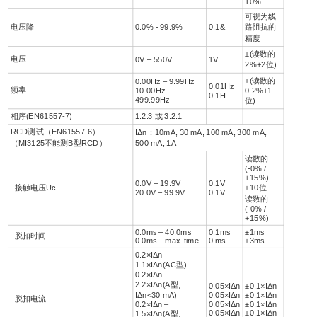
10%
可视为线
电压降
0.0% - 99.9%
0.1&
路阻抗的
精度
±(读数的
电压
0V – 550V
1V
2%+2位)
±(读数的
0.00Hz – 9.99Hz
0.01Hz
频率
10.00Hz –
0.2%+1
0.1H
499.99Hz
位)
相序(EN61557-7)
1.2.3 或 3.2.1
RCD测试（EN61557-6）
IΔn：10mA, 30 mA, 100 mA, 300 mA,
（MI3125不能测B型RCD）
500 mA, 1A
读数的
(-0% /
+15%)
0.0V – 19.9V
0.1V
- 接触电压Uc
±10位
20.0V – 99.9V
0.1V
读数的
(-0% /
+15%)
0.0ms – 40.0ms
0.1ms
±1ms
- 脱扣时间
0.0ms – max. time
0.ms
±3ms
0.2×IΔn –
1.1×IΔn(AC型)
0.2×IΔn –
2.2×IΔn(A型,
0.05×IΔn
±0.1×IΔn
IΔn<30 mA)
0.05×IΔn
±0.1×IΔn
- 脱扣电流
0.2×IΔn –
0.05×IΔn
±0.1×IΔn
0.05×IΔn
±0.1×IΔn
1.5×IΔn(A型,