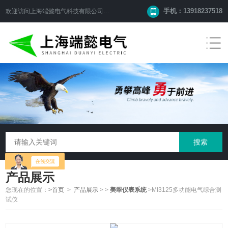
手机：13918237518
欢迎访问
上海端懿电气科技有限公司
网站！
产品展示
您现在的位置：
>首页
>
产品展示
>
>
美翠仪表系统
>MI3125多功能电气综合测
试仪