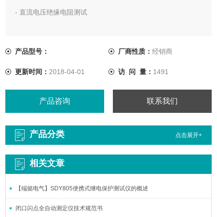
- 直流电压绝缘电阻测试
- 200mA电流测试PE导体连续性，带极性转换
产品型号：
厂商性质：
经销商
更新时间：
2018-04-01
访 问 量：
1491
产品咨询
联系我们
产品分类
点击展开+
相关文章
【端懿电气】SDY805便携式继电保护测试仪的概述
闭口闪点全自动测定仪技术规范书