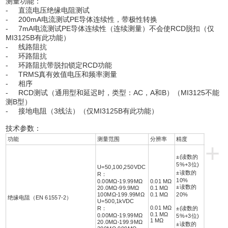
测量功能：
- 直流电压绝缘电阻测试
- 200mA电流测试PE导体连续性，带极性转换
- 7mA电流测试PE导体连续性（连续测量）不会使RCD脱扣（仅
MI3125B有此功能）
- 线路阻抗
- 环路阻抗
- 环路阻抗带脱扣锁定RCD功能
- TRMS真有效值电压和频率测量
- 相序
- RCD测试（通用型和延迟时，类型：AC，A和B）（MI3125不能
测B型）
- 接地电阻（3线法）（仅MI3125B有此功能）
技术参数：
功能
测量范围
分辨率
精度
+
±(读数的
5%+3位)
U=50,100,250VDC
±读数的
R：
10%
0.00MΩ-19.99MΩ
0.01 MΩ
±读数的
20.0MΩ-99.9MΩ
0.1 MΩ
100MΩ-199.99MΩ
0.1 MΩ
20%
绝缘电阻（EN 61557-2）
U=500,1kVDC
0.01 MΩ
R：
±(读数的
0.1 MΩ
0.00MΩ-19.99MΩ
5%+3位)
1 MΩ
20.0MΩ-199.9MΩ
±读数的