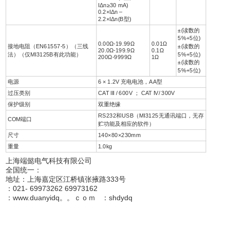
IΔn≥30 mA)
0.2×IΔn –
2.2×IΔn(B型)
±(读数的
5%+5位)
0.00Ω-19.99Ω
0.01Ω
接地电阻（EN61557-5）（三线
±(读数的
20.0Ω-199.9Ω
0.1Ω
法）（仅MI3125B有此功能）
5%+5位)
200Ω-9999Ω
1Ω
±(读数的
5%+5位)
电源
6 × 1.2V 充电电池，AA型
过压类别
CAT III / 600V ； CAT IV/ 300V
保护级别
双重绝缘
RS232和USB（MI3125无通讯端口，无存
COM端口
贮功能及相应的软件）
尺寸
140×80×230mm
重量
1.0kg
上海端懿电气科技有限公司
全国统一：
地址：上海嘉定区江桥镇张掖路333号
：021- 69973262 69973162
：www.duanyidq。。ｃｏｍ ：shdydq