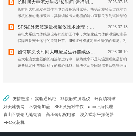
长时间大电流发生器“长时间”运行能力如何保障？
2026-07-15
长时间大电流发生器作为电力设备温升试验、热稳定校验及过载能力
考核的核心电源装置，其持续输出大电流的能力直接关系到试验结论
的置信度。保障其“长时间”稳定运行，是一项涉及热管理、电磁设
SF6红外双波定量检漏仪技术原理：非色散红外与双波长的结合
2026-07-13
计、材料科学与控制策略的系统工程。热管理是首要突破的物理瓶
在电力系统气体绝缘设备的维护工作中，六氟化硫气体的泄漏检测是
颈...
保障设备安全运行的关键环节。SF6红外双波定量检漏仪的出现，为
这一领域提供了高效的技术手段，其核心原理在于非色散红外光谱技
如何解决长时间大电流发生器连续运行时的散热与温漂问题
2026-06-19
术与双波长测量逻辑的深度融合。非色散红外技术是该检漏仪的基...
在大电流发生器的长期连续运行中，散热效率不足与温漂现象是影响
设备稳定性与输出精度的核心挑战。解决这两类问题需要从热管理设
计、材料选型、控制策略三个维度系统优化，在保障散热能力的同时
抑制温度变化对电气参数的干扰。一、优化散热系统的动态适配能
力...
友情链接：
实验通风柜
非接触式测温仪
环保填料球
好美建筑网
不锈钢加盖
SKF激光对中仪
atcc上海代理
青山不锈钢无缝钢管
高压铸铝配电箱
浸入式水平振荡器
FFC火花机