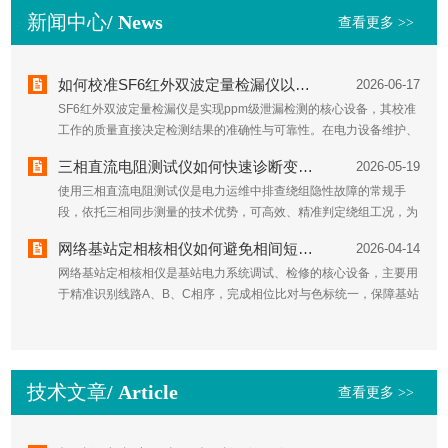
新闻中心
/ News
查看更多 >>
如何校准SF6红外双波定量检漏仪以保证ppm级泄漏检测
2026-06-17
SF6红外双波定量检漏仪是实现ppm级泄漏检测的核心设备，其校准
工作的质量直接决定检测结果的准确性与可靠性。在电力设备维护、
气体绝缘开关装置检测等应用场景中，严格的校准流程是确保仪器始
三相直流电阻测试仪如何快速诊断变压器绕组故障？
2026-05-19
终处于最佳工作状态的前提。以下从标准物质选用、环境条件控...
使用三相直流电阻测试仪是电力运维中排查绕组隐性故障的常规手
段，依托三相同步测量的技术优势，可高效、精准判定绕组工况，为
设备检修提供可靠数据支撑。变压器绕组是电力传输的核心载体，绕
网络基站定相核相仪如何避免相间短路事故
2026-04-14
组断线、匝间短路、接头接触不良、分接开关异常等隐患，会直接影
网络基站定相核相仪是基站电力系统调试、检修的核心设备，主要用
响...
于精准识别线路A、B、C相序，完成相位比对与色标统一，保障基站
供电的稳定性与安全性。相间短路作为基站电力作业中最危险的事故
之一，不仅会损毁核相仪、配电柜等设备，还可能引发电弧灼伤、...
技术文章
/ Article
查看更多 >>