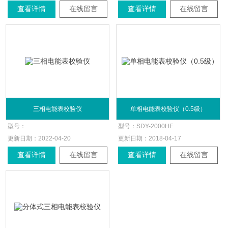
查看详情
在线留言
查看详情
在线留言
三相电能表校验仪
单相电能表校验仪（0.5级）
型号：
型号：
SDY-2000HF
更新日期：
2022-04-20
更新日期：
2018-04-17
查看详情
在线留言
查看详情
在线留言