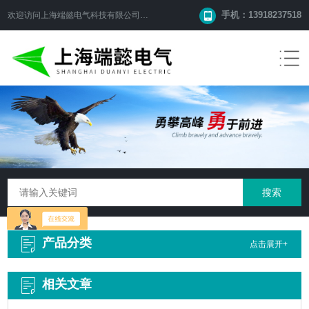
手机：13918237518
欢迎访问
上海端懿电气科技有限公司
网站！
产品分类
点击展开+
相关文章