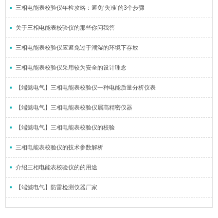
三相电能表校验仪年检攻略：避免‘失准’的3个步骤
关于三相电能表校验仪的那些你问我答
三相电能表校验仪应避免过于潮湿的环境下存放
三相电能表校验仪采用较为安全的设计理念
【端懿电气】三相电能表校验仪一种电能质量分析仪表
【端懿电气】三相电能表校验仪属高精密仪器
【端懿电气】三相电能表校验仪的校验
三相电能表校验仪的技术参数解析
介绍三相电能表校验仪的的用途
【端懿电气】防雷检测仪器厂家