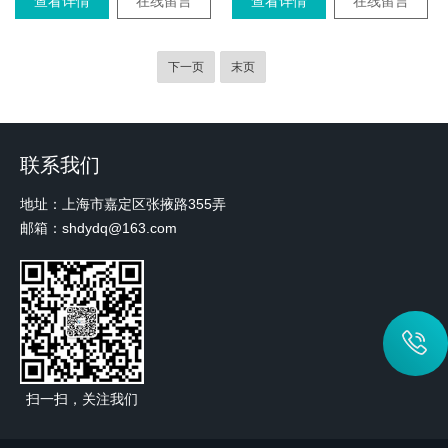
查看详情
在线留言
查看详情
在线留言
下一页
末页
联系我们
地址：上海市嘉定区张掖路355弄
邮箱：shdydq@163.com
扫一扫，关注我们