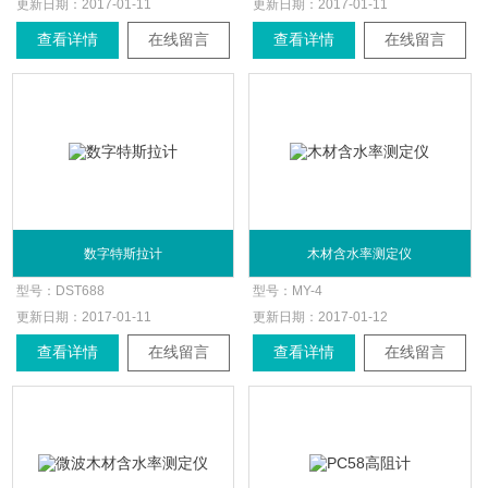
更新日期：
2017-01-11
更新日期：
2017-01-11
查看详情
在线留言
查看详情
在线留言
数字特斯拉计
木材含水率测定仪
型号：
DST688
型号：
MY-4
更新日期：
2017-01-11
更新日期：
2017-01-12
查看详情
在线留言
查看详情
在线留言