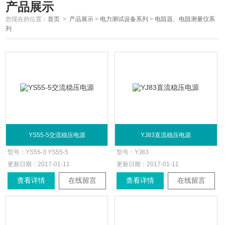
产品展示
您现在的位置：
首页
>
产品展示
>
电力测试设备系列
>
电阻器、电阻测量仪系
列
YS55-5交流稳压电源
YJ83直流稳压电源
型号：
YS55-3 YS55-5
型号：
YJ83
更新日期：
2017-01-11
更新日期：
2017-01-11
查看详情
在线留言
查看详情
在线留言