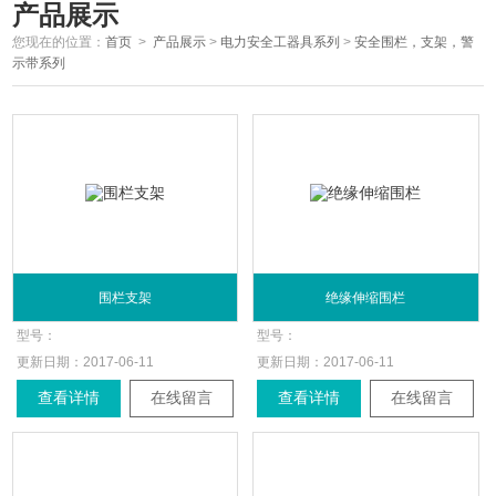
产品展示
您现在的位置：
首页
>
产品展示
>
电力安全工器具系列
>
安全围栏，支架，警
示带系列
围栏支架
绝缘伸缩围栏
型号：
型号：
更新日期：
2017-06-11
更新日期：
2017-06-11
查看详情
在线留言
查看详情
在线留言