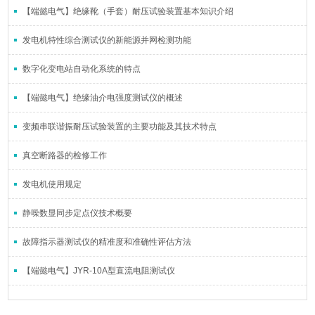
【端懿电气】绝缘靴（手套）耐压试验装置基本知识介绍
发电机特性综合测试仪的新能源并网检测功能
数字化变电站自动化系统的特点
【端懿电气】绝缘油介电强度测试仪的概述
变频串联谐振耐压试验装置的主要功能及其技术特点
真空断路器的检修工作
发电机使用规定
静噪数显同步定点仪技术概要
故障指示器测试仪的精准度和准确性评估方法
【端懿电气】JYR-10A型直流电阻测试仪