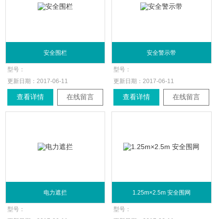
安全围栏
安全警示带
型号：
型号：
更新日期：
2017-06-11
更新日期：
2017-06-11
查看详情
在线留言
查看详情
在线留言
电力遮拦
1.25m×2.5m 安全围网
型号：
型号：