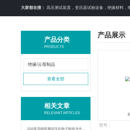
大家都在搜：
高压测试装置，变压器试验设备，绝缘材料，
产品展示
产品分类
PRODUCTS
绝缘/云母制品
查看全部
相关文章
RELEVANT ARTICLES
型号：
10A直流电阻测试仪在电子制造业中的应用