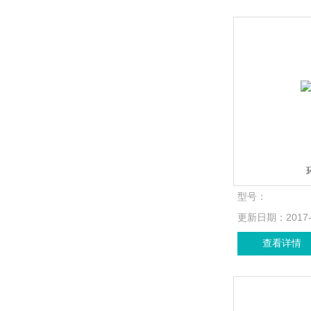
型号：
更新日期：
2017
查看详情