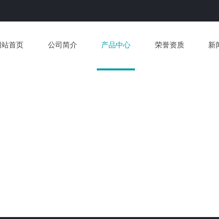
网站首页
公司简介
产品中心
荣誉资质
新