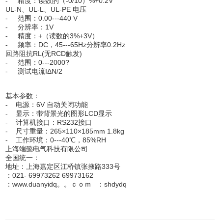
- 精度：读数的（-0/10）%+0.2V
UL-N、UL-L、UL-PE 电压
- 范围：0.00---440 V
- 分辨率：1V
- 精度：+（读数的3%+3V）
- 频率：DC，45---65Hz分辨率0.2Hz
回路阻抗RL(无RCD触发)
- 范围：0---2000?
- 测试电流IΔN/2
基本参数：
- 电源：6V 自动关闭功能
- 显示：带背景光的图形LCD显示
- 计算机接口：RS232接口
- 尺寸重量：265×110×185mm 1.8kg
- 工作环境：0---40℃，85%RH
上海端懿电气科技有限公司
全国统一：
地址：上海嘉定区江桥镇张掖路333号
：021- 69973262 69973162
：www.duanyidq。。ｃｏｍ ：shdydq