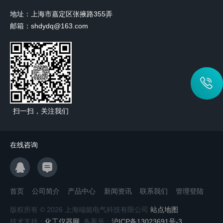
地址：上海市嘉定区张掖路355弄
邮箱：shdydq@163.com
扫一扫，关注我们
在线咨询
首页
公司简介
产品中心
新闻资讯
联系我们
管理登陆
版权所有 © 2026 上海端懿电气科技有限公司
站点地图
技术支持：
化工仪器网
备案号：
沪ICP备13023691号-3