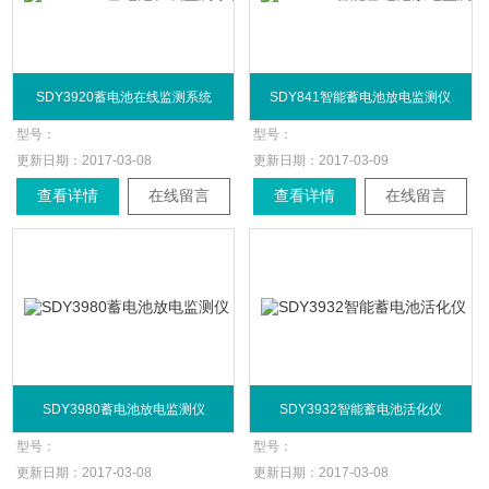
SDY3920蓄电池在线监测系统
SDY841智能蓄电池放电监测仪
型号：
型号：
更新日期：
2017-03-08
更新日期：
2017-03-09
查看详情
在线留言
查看详情
在线留言
SDY3980蓄电池放电监测仪
SDY3932智能蓄电池活化仪
型号：
型号：
更新日期：
2017-03-08
更新日期：
2017-03-08