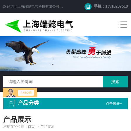
手机：13918237518
欢迎访问
上海端懿电气科技有限公司
网站！
产品分类
点击展开+
产品展示
您现在的位置：
首页
>
产品展示