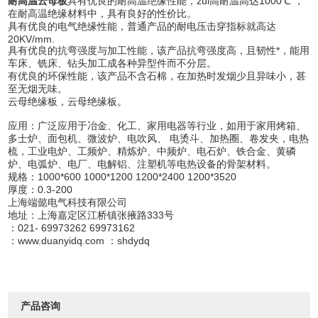
耐高温云母板
具有优良的耐高温绝缘性能，zui高耐温高达1000℃ ，
在耐高温绝缘材料中，具有良好的性价比。
具有优良的电气绝缘性能，普通产品的耐电压击穿指标就高达
20KV/mm.
具有优良的抗弯强度与加工性能，该产品抗弯强度高，且韧性*，能用
车床、铣床、钻头加工成各种异型件而不分层。
有优良的环保性能，该产品不含石棉，在加热时发烟少且异味小，甚
至无烟无味。
云母绝缘板，云母绝缘板。
应用：广泛应用于冶金、化工、家用电器等行业，如用于家用烤箱、
多士炉、面包机、微波炉、电吹风、 电烫斗、加热圈、卷发夹，电热
梳，工业电炉、工频炉、精炼炉、中频炉、电石炉、铁合金、黄磷
炉、电弧炉、电厂、电解铝、注塑机等电热设备的骨架材料。
规格：1000*600 1000*1200 1200*2400 1200*3520
厚度：0.3-200
上海端懿电气科技有限公司
地址：上海嘉定区江桥镇张掖路333号
：021- 69973262 69973162
：www.duanyidq.com ：shdydq
产品咨询