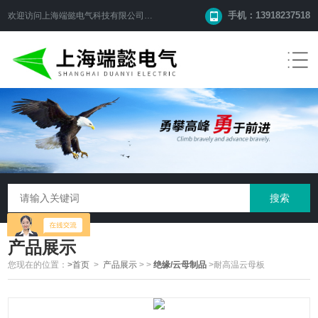
手机：13918237518
欢迎访问
上海端懿电气科技有限公司
网站！
产品展示
您现在的位置：
>首页
>
产品展示
>
>
绝缘/云母制品
>耐高温云母板