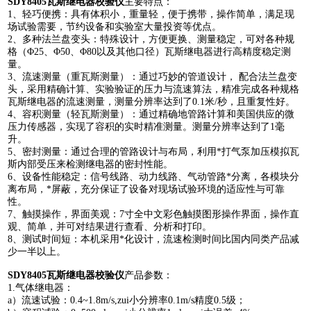
SDY8405瓦斯继电器校验仪
主要特点：
1、轻巧便携：具有体积小，重量轻，便于携带，操作简单，满足现
场试验需要，节约设备和实验室大量投资等优点。
2、多种法兰盘变头：特殊设计，方便更换、测量稳定，可对各种规
格（Φ25、Φ50、Φ80以及其他口径）瓦斯继电器进行高精度稳定测
量。
3、流速测量（重瓦斯测量）：通过巧妙的管道设计， 配合法兰盘变
头，采用精确计算、实验验证的压力与流速算法，精准完成各种规格
瓦斯继电器的流速测量，测量分辨率达到了0.1米/秒，且重复性好。
4、容积测量（轻瓦斯测量）：通过精确地管路计算和美国供应的微
压力传感器，实现了容积的实时精准测量。测量分辨率达到了1毫
升。
5、密封测量：通过合理的管路设计与布局，利用*打气泵加压模拟瓦
斯内部受压来检测继电器的密封性能。
6、设备性能稳定：信号线路、动力线路、气动管路*分离，各模块分
离布局，*屏蔽，充分保证了设备对现场试验环境的适应性与可靠
性。
7、触摸操作，界面美观：7寸全中文彩色触摸图形操作界面，操作直
观、简单，并可对结果进行查看、分析和打印。
8、测试时间短：本机采用*化设计，流速检测时间比国内同类产品减
少一半以上。
SDY8405瓦斯继电器校验仪
产品参数：
1.气体继电器：
a）流速试验：0.4~1.8m/s,zui小分辨率0.1m/s精度0.5级；