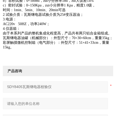
b）容积试验：0~500ml，zui小分辨率1ml，zui大误差≤4%
c）密封试验：0~150Kpa，zui小分辨率1 Kpa，精度1.0级，
时间：1min、5min、10min、20min可选
2.试验介质：瓦斯继电器试验介质为25#变压器油；
3.电源：
AC220v 50HZ，功率240W；
4.仪器箱：
由于本系列产品的整机集成化程度高，产品共有两只铝合金箱组成。
瓦斯继电器油罐（机械部分）：外型尺寸：70×30×60cm，重量35kg；
彩屏触摸微机控制箱（电气部分）：外型尺寸：51×41×33cm，重量
15kg。
产品咨询