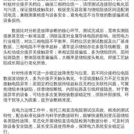
时核对分接开关档位，确保三相档位统一，清理测试连接部位氧化层
与污渍，保证接线接触良好。根据变压器容量与绕组阻值区间适配测
试电流，兼顾测量精度与设备安全，避免电流不当导致的数据偏差或
设备损伤。
数据比对分析是故障诊断的核心环节。测试完成后，需将实测阻
值换算至统一标准温度，消除温度对金属导体电阻的影响。按照电力
行业规范，对比三相电阻不平衡率、同档位历史测试数据及出厂基准
数据。三相电阻不平衡率超标，通常提示绕组存在多股导线断股、接
头松动或分接开关接触异常；单相近阻值偏低，多为绕组匝间、层间
短路隐患；整体阻值普遍偏高，大概率是绕组接头氧化、焊接工艺缺
陷或长期运行老化所致。
针对性排查可进一步锁定故障类型与位置。若不同分接档位电阻
数据波动较大，多为分接开关触头氧化、卡涩或接触压力不足引发的
接触电阻异常；若固定档位数据持续超标且无档位关联性问题，可聚
焦绕组本体缺陷，排查绕组断线、内部短路及引线焊接隐患。对于数
据异常的设备，可结合多次复测校验数据稳定性，排除外部接线、环
境干扰等人为因素，提升诊断精准度。
在电力运维工作中，依托三相直流电阻测试仪高效、精准的测试
特性，配合标准化操作与科学的数据研判，能够快速甄别变压器绕组
各类隐性故障。常态化开展绕组直流电阻检测与数据分析，可及时消
除设备安全隐患，延长变压器使用寿命，保障电力系统安全稳定运
行。