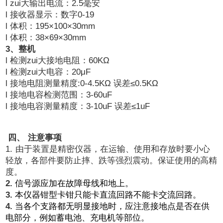
l zui大输出电流：2.5毫安
l 接收器显示：数字0-19
l 体积：195×100×30mm
l 体积：38×69×30mm
3
、整机
l 检测zui大接地电阻：60KΩ
l 检测zui大电容：20μF
l 接地电阻测量精度:0-4.5KΩ 误差≤0.5KΩ
l 接地电容检测范围：3-60uF
l 接地电容测量精度：3-10uF 误差≤1uF
四、
注意事项
1.
由于装置是精密仪器，在运输、使用和存放时要小心
轻放，各部件要防止摔、跌等强烈震动。保证使用的高精
度。
2.
信号源应加在故障母线和地上。
3.
本仪器钳型卡钳只能卡直流回路不能卡交流回路。
4.
当各个支路都无明显接地时，应注意接地点是否在供
电部分，例如蓄电池、充电机等部位。