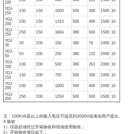
100
YDJ-
150
150
1000
500
300
1500
10
150
YDJ-
200
150
1333
500
400
1500
10
200
YDJ-
250
150
1666
380
500
1500
10
250
YDJ-
30
200
150
380
79
2000
10
30
YDJ-
50
200
250
380
132
2000
10
50
YDJ-
100
200
500
380
263
2000
10
100
YDJ-
150
200
750
500
300
2000
10
150
YDJ-
200
200
1000
500
400
2000
10
200
YDJ-
250
200
1250
500
500
2500
10
250
注：100KVA及以上的输入电压可提高到3000V或者由用户提出。
4 验收
1）仪器必须经过开箱验收和现场使用验收；
2）开箱验收项目如下：