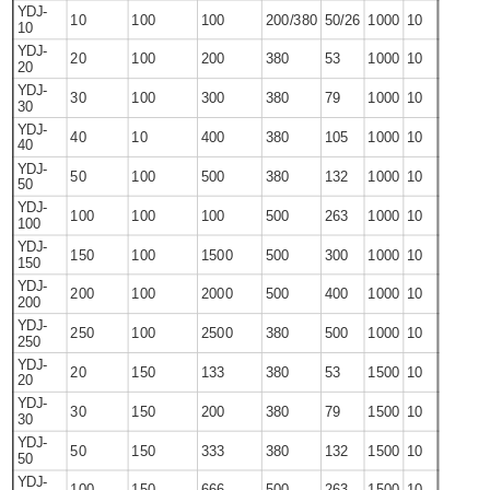
YDJ-
10
100
100
200/380
50/26
1000
10
10
YDJ-
20
100
200
380
53
1000
10
20
YDJ-
30
100
300
380
79
1000
10
30
YDJ-
40
10
400
380
105
1000
10
40
YDJ-
50
100
500
380
132
1000
10
50
YDJ-
100
100
100
500
263
1000
10
100
YDJ-
150
100
1500
500
300
1000
10
150
YDJ-
200
100
2000
500
400
1000
10
200
YDJ-
250
100
2500
380
500
1000
10
250
YDJ-
20
150
133
380
53
1500
10
20
YDJ-
30
150
200
380
79
1500
10
30
YDJ-
50
150
333
380
132
1500
10
50
YDJ-
100
150
666
500
263
1500
10