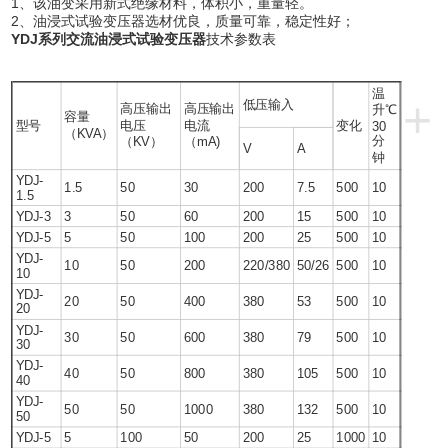
1、该油变采用新式绝缘材料，体积小，重量轻。
2、油浸式试验变压器选材优良，质量可靠，稳定性好；
YDJ系列交流油浸式试验变压器
技术参数表
温
+
低压输入
高压输出
高压输出
升℃
容量
型号
电压
电流
变化
30
（KVA）
分
（KV）
（mA)
V
A
钟
YDJ-
1.5
50
30
200
7.5
500
10
1.5
YDJ-3
3
50
60
200
15
500
10
YDJ-5
5
50
100
200
25
500
10
YDJ-
10
50
200
220/380
50/26
500
10
10
YDJ-
20
50
400
380
53
500
10
20
YDJ-
30
50
600
380
79
500
10
30
YDJ-
40
50
800
380
105
500
10
40
YDJ-
50
50
1000
380
132
500
10
50
YDJ-5
5
100
50
200
25
1000
10