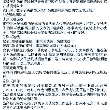
③被测对象的连线拨动开关置“700V"位置，将表笔和测试棒的探针接
在被测对象上。
④此时，数字表头的显示值即为被测对象两端的交流电压值。
3.绝缘电阻测试
①测试端连线
将带高压测试棒的测试线的插头插入仪表的L端插座，将带大测试夹
子的测试线的插头插入仪表的E端插座。将带表笔（表笔上带小夹
子）的测试线的插头插入仪表的G端插座。分别连接好。
②测试连线
仪表E端插座的接线（带大测试夹）为接地线；
仪表L端插座的接线（带高压测试棒）为线路线；
仪表G端插座的接线（带表笔，表笔上有小夹子）为屏蔽线，接在被
测对象的表面，以防止表面泄漏影响测试阻抗。拨动开关置[OFF]位
置，将测试夹子接到被测物品的一端，将表笔上的小夹子接到被测物
品的表面，防止电流泄漏。
③额定电压选择
选择你的绝缘电阻测试所需要的额定电压，请将旋钮转到相应电压
档。
④测试操作
将测试棒的表笔接到测试对象的另一端。按一下高压开关
[TEST/STOP]，此时，红色指示点亮，表示测试高压输出已经接通。
当测试开始后，数字表头有读数显示。数字表头所显示的数字值即为
被测对象的绝缘电阻值。
当高压指示灯点亮，则表示测试仪表工作正常。如果不点亮，则电池
容量不足或电池连接不正常。