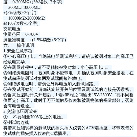
度 0-200MΩ±(3%读数+2个字)
200MΩ-10000MΩ
±(5%读数+3个字)
10000MΩ-20000MΩ
±(10%读数+5个字)
交流电压
测量范围 0-700V
测量准确度 ±(1.5%读数+5个字)
六、 操作说明
1.安全注意事项
①小心高压电击。当绝缘电阻测试完毕，请确认被测对象上的高压已
经放电完毕。
②在测量过程中，请不要触摸被测对象，小心高压电击。
③测绝缘电阻时，被测对象不应带电，并确认被测对象安全接地，在
测试前应使测试对象两测试端间短路放电。
④测绝缘电阻时，请勿让外界电压加入测试回路。
⑤在测试开始前，请确认旋钮开关的位置及测试线的连接是否紧密。
⑥当高压启动开关开启后，L端和E端之间输出15V-2500V（视不同档
位而定）高压，此时千万不能触及仪表和被测物体的裸露部分，否则
会有电击危险。
2.交流电压测试法
① ！不要测量700V以上的电压。
②测试端连线
将带高压测试棒的测试线的插头插入仪表的ACV端插座，将带表笔的
测试线的插头插入仪表的G端插座。