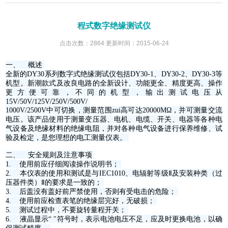
程式数字绝缘测试仪
点击次数：2864 更新时间：2015-06-24
一、 概述
全新的DY30系列数字式绝缘测试仪包括DY30-1、DY30-2、DY30-3等
机型。新潮款式及改良电路的全新设计、功能更全、精度更高、操作
更方便可靠，不同的机型，输出测试电压从
15V/50V/125V/250V/500V/
1000V/2500V中可切换，测量范围zui高可达20000MΩ，并可测量交流
电压。该产品使用于测量变压器、电机、电缆、开关、电器等各种电
气设备及绝缘材料的绝缘电阻，并对各种电气设备进行保养维修、试
验及检定，是您理想的电工测量仪表。
二、 安全规则及注意事项
1. 使用前应仔细阅读操作说明书；
2. 本仪表的使用和测试是与IEC1010、电辐射等级Ⅱ及安装种类（过
压器件类）Ⅱ的要求是一致的；
3. 后盖没有盖好前严禁使用，否则有受电击的危险；
4. 使用前应检查表笔的绝缘层完好，无破损；
5. 测试过程中，不要旋转量程开关；
6. 液晶显示“ "符号时，表示电池电压不足，应及时更换电池，以确