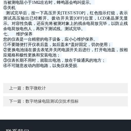
当被测电阻小于1MΩ左右时，蜂鸣器会鸣叫提示。
⑤关机
测试完毕后，按一下高压开关[TEST/STOP]，红色指示灯熄，表示
测试高压输出已经断开。拨动开关置[OFF]位置，LCD液晶屏无显
示。对容性负载，还应先将被测对象上的残余电荷放完毕，以防止残
余电荷放电伤人，再拆下测试线。测试完毕。
七、 维护保养
您的仪表是一台精密的电子设备，应小心维护保养。
①不要随便打开仪表后盖，如后盖未*盖好固定，切勿使用；
②更换电池须在拨去表笔并关闭电源开关后进行，打开电池盖，按相
应规格和极性更换和安装电池；
③仪表长期不用时，就取出电池，放在干燥通风的地方；
④不可随意改动内部电路，以免仪表受损
.
上一篇：
数字微欧计
下一篇：
数字绝缘电阻测试仪技术指标