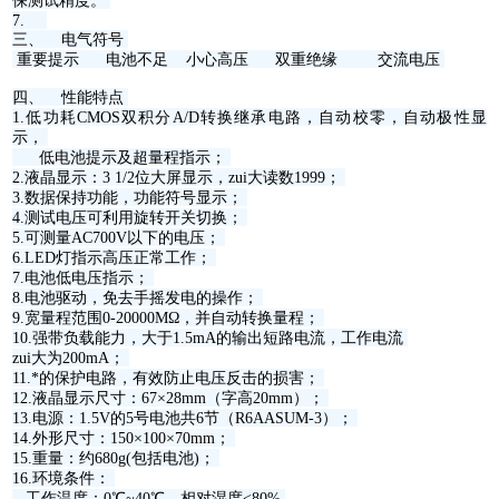
保测试精度。
7.
三、 电气符号
重要提示 电池不足 小心高压 双重绝缘 交流电压
四、 性能特点
1.低功耗CMOS双积分A/D转换继承电路，自动校零，自动极性显
示，
低电池提示及超量程指示；
2.液晶显示：3 1/2位大屏显示，zui大读数1999；
3.数据保持功能，功能符号显示；
4.测试电压可利用旋转开关切换；
5.可测量AC700V以下的电压；
6.LED灯指示高压正常工作；
7.电池低电压指示；
8.电池驱动，免去手摇发电的操作；
9.宽量程范围0-20000MΩ，并自动转换量程；
10.强带负载能力，大于1.5mA的输出短路电流，工作电流
zui大为200mA；
11.*的保护电路，有效防止电压反击的损害；
12.液晶显示尺寸：67×28mm（字高20mm）；
13.电源：1.5V的5号电池共6节（R6AASUM-3）；
14.外形尺寸：150×100×70mm；
15.重量：约680g(包括电池)；
16.环境条件：
工作温度：0℃~40℃，相对湿度<80%