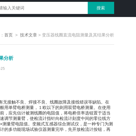
：
首页
>
技术文章
>
变压器线圈直流电阻测量及其结果分析
果分析
25
有无接触不良、焊接不良、线圈故障及接线错误等缺陷。在
般用单臂电桥测量，１欧以下的则用双臂电桥测量。在使用
前，应先估计被测线圈的电阻值，将电桥倍率选钮置于适当
速调节测量臂，使检流计指针向检流计刻度中间的零位线方
×测量臂电阻值。变频式互感器综合测试仪，是一种专门为测
计的多功能现场试验仪器测量完毕，先开放检流计按钮，再