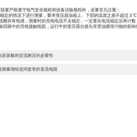
除要严格遵守电气安全规程和设备试验规程外，还要非凡注重：
稳定的情况下进行测量，要求变压器油箱上、下部的温度之差不超过３℃
线圈存有电感，测量时的充电电流不太稳定，一定要在电流稳定后再计数
验回路中的导线接触电阻，运行中的变压器分接头常受油膜等污物的影响
电容器极间交流耐压的必要性
器测量绕组连同套管的直流电阻