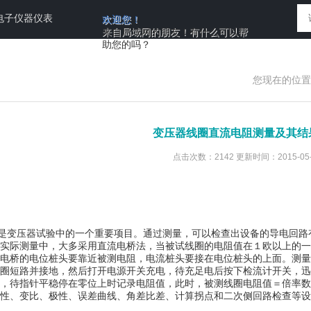
电子仪器仪表
欢迎您！
来自局域网的朋友！有什么可以帮
助您的吗？
您现在的位置
变压器线圈直流电阻测量及其结
点击次数：2142 更新时间：2015-05-
变压器试验中的一个重要项目。通过测量，可以检查出设备的导电回路
实际测量中，大多采用直流电桥法，当被试线圈的电阻值在１欧以上的一
电桥的电位桩头要靠近被测电阻，电流桩头要接在电位桩头的上面。测量
圈短路并接地，然后打开电源开关充电，待充足电后按下检流计开关，迅
，待指针平稳停在零位上时记录电阻值，此时，被测线圈电阻值＝倍率数
性、变比、极性、误差曲线、角差比差、计算拐点和二次侧回路检查等设