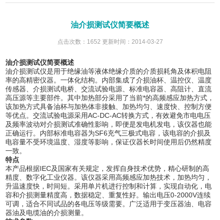
油介损测试仪简要概述
点击次数：1652 更新时间：2014-03-27
油介损测试仪简要概述
油介损测试仪是用于绝缘油等液体绝缘介质的介质损耗角及体积电阻
率的高精密仪器。一体化结构。内部集成了介损油杯、温控仪、温度
传感器、介损测试电桥、交流试验电源、标准电容器、高阻计、直流
高压源等主要部件。其中加热部分采用了当前*的高频感应加热方式，
该加热方式具备油杯与加热体非接触、加热均匀、速度快、控制方便
等优点。交流试验电源采用AC-DC-AC转换方式，有效避免市电电压
及频率波动对介损测试准确性影响，即便是发电机发电，该仪器也能
正确运行。内部标准电容器为SF6充气三极式电容，该电容的介损及
电容量不受环境温度、湿度等影响，保证仪器长时间使用后仍然精度
一致。
特点
本产品根据IEC及国家有关规定，发挥自身技术优势，精心研制的高
精度、数字化工业仪器。该仪器采用高频感应加热技术，加热均匀，
升温速度快，时间短。采用单片机进行控制和计算，实现自动化，电
容和介损测量精度高，数据稳定、重复性好。输出电压0-2000V连续
可调，适合不同试品的各电压等级需要。广泛适用于变压器油、电容
器油及电缆油的介损测量。