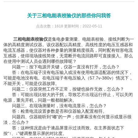
关于三相电能表校验仪的那些你问我答
点击次数：1618 更新时间：2022-05-11
三相电能表校验仪
是集电参量测量、电能表校验、接线判断为一
体的高精度测试仪器。该仪器配以高精度、高线性度的电压互感器和
电流互感器，使仪器对各种参量的测量精度很高，同时配有钳形电流
互感器，使得现场接线简便，无需断开电流回路即可直接接入。那么
在使用中测试人员会遇到哪些故障呢？
问题一：按下电源开关键，仪器一直没有打开，怎么办？
答：在电压端子没有电压输入或没有使用电源适配器的情况下，
可能是电池没有电。在电压端子有电压输入（57.7v-380v）情况下，
不能开关，可能是仪器故障。
问题二：仪器突然工作不正常，按键也操作无效，怎么办？
答：可能出现比较大的干扰，导致芯片出现运行停止，可以关闭
电源，重先开机，问题一般都能解决。
问题三、在现场测量时，没有电流显示，怎么办？
答：检查电流设置参数是否和仪器输入配置相符。
问题四、仪器能听到“嘟”的一声；但屏幕没有任何显示或显示很
淡，怎么办？
答：这种情况是由于液晶屏显示过淡而致。在主界面状态下
按“↑、↓”键调整显示屏的对比度。