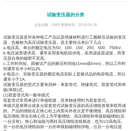
试验变压器的分类
点击次数：2065 更新时间：2019-04-16
试验变压器是对各种电工产品以及绝缘材料进行工频耐压试验的变压
器，也被称为高压试验变压器。其主要特点有以下几点：
a.电压高。单台的额定电压为50、100、150、250、500、750kV。
b.电压波形请求高。通常采用发电机组供电，采用滤波器滤波，而变
压器自身的磁密不宜高。
c.工作时间短。因被试产品的耐压时间短(1min或5min)，所以工作时
间通常在半小时以内。
d.电流小。实验变压器的额定电流实际上是被试品的电容电流，所以
通常小于1A。
试验变压器的型式主要有四种：单套管式、绝缘筒式、双套管式和串
级(串联)式。
(1)双套管式和一般串级式
双套管式常用来进行串级联接，其单独使用时为双套管式。
串级式是将两台或多台双套管式试验变压器的高压绕组首尾串联而成
的。产品的绕组在左铁心柱上内里向外依次是平衡绕组、高压绕组和
低压绕组;而在右铁心拄上为平衡绕组、高压绕组和串级励磁绕组(后
一台没有)。铁心和油箱与两柱高压绕组连线相连，也为1/2高电压。
后一台的低压绕组由前一台的串级励磁绕组供电，位后一台电位提