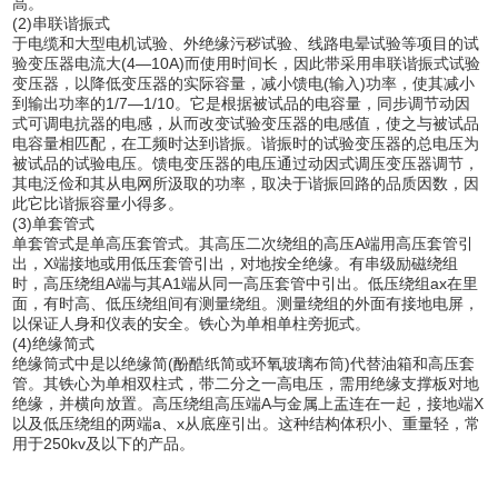
高。
(2)串联谐振式
于电缆和大型电机试验、外绝缘污秽试验、线路电晕试验等项目的试
验变压器电流大(4—10A)而使用时间长，因此带采用串联谐振式试验
变压器，以降低变压器的实际容量，减小馈电(输入)功率，使其减小
到输出功率的1/7—1/10。它是根据被试品的电容量，同步调节动因
式可调电抗器的电感，从而改变试验变压器的电感值，使之与被试品
电容量相匹配，在工频时达到谐振。谐振时的试验变压器的总电压为
被试品的试验电压。馈电变压器的电压通过动因式调压变压器调节，
其电泛俭和其从电网所汲取的功率，取决于谐振回路的品质因数，因
此它比谐振容量小得多。
(3)单套管式
单套管式是单高压套管式。其高压二次绕组的高压A端用高压套管引
出，X端接地或用低压套管引出，对地按全绝缘。有串级励磁绕组
时，高压绕组A端与其A1端从同一高压套管中引出。低压绕组ax在里
面，有时高、低压绕组间有测量绕组。测量绕组的外面有接地电屏，
以保证人身和仪表的安全。铁心为单相单柱旁扼式。
(4)绝缘简式
绝缘筒式中是以绝缘简(酚酷纸简或环氧玻璃布筒)代替油箱和高压套
管。其铁心为单相双柱式，带二分之一高电压，需用绝缘支撑板对地
绝缘，并横向放置。高压绕组高压端A与金属上盂连在一起，接地端X
以及低压绕组的两端a、x从底座引出。这种结构体积小、重量轻，常
用于250kv及以下的产品。