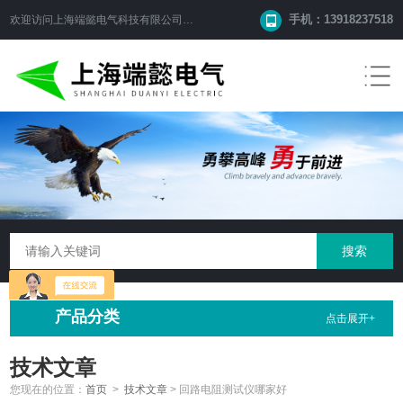
手机：13918237518
欢迎访问
上海端懿电气科技有限公司
网站！
产品分类
点击展开+
技术文章
您现在的位置：
首页
>
技术文章
>
回路电阻测试仪哪家好