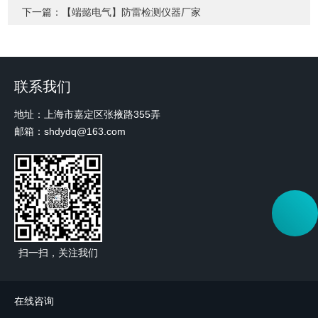
下一篇：
【端懿电气】防雷检测仪器厂家
联系我们
地址：上海市嘉定区张掖路355弄
邮箱：shdydq@163.com
扫一扫，关注我们
在线咨询