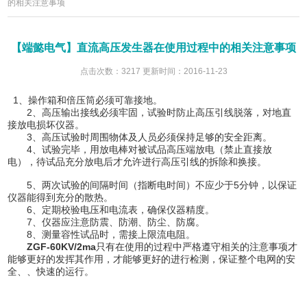
的相关注意事项
【端懿电气】直流高压发生器在使用过程中的相关注意事项
点击次数：3217 更新时间：2016-11-23
1、操作箱和倍压筒必须可靠接地。
2、高压输出接线必须牢固，试验时防止高压引线脱落，对地直
接放电损坏仪器。
3、高压试验时周围物体及人员必须保持足够的安全距离。
4、试验完毕，用放电棒对被试品高压端放电（禁止直接放
电），待试品充分放电后才允许进行高压引线的拆除和换接。
5、两次试验的间隔时间（指断电时间）不应少于5分钟，以保证
仪器能得到充分的散热。
6、定期校验电压和电流表，确保仪器精度。
7、仪器应注意防震、防潮、防尘、防腐。
8、测量容性试品时，需接上限流电阻。
ZGF-60KV/2ma
只有在使用的过程中严格遵守相关的注意事项才
能够更好的发挥其作用，才能够更好的进行检测，保证整个电网的安
全、、快速的运行。