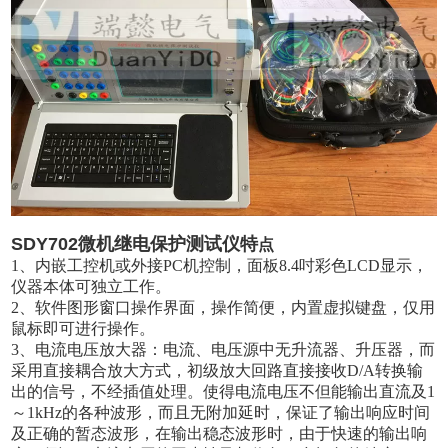
SDY702微机继电保护测试仪特
点
1
、内嵌工控机或外接
PC
机控制，面板8.4吋彩色
LCD
显示，
仪器本体可独立工作。
2
、软件图形窗口操作界面，操作简便，内置虚拟键盘，仅用
鼠标即可进行操作。
3
、电流电压放大器：电流、电压源中无升流器、升压器，而
采用直接耦合放大方式，初级放大回路直接接收
D/A
转换输
出的信号，不经插值处理。使得电流电压不但能输出直流及1
～1k
H
z的各种波形，而且无附加延时，保证了输出响应时间
及正确的暂态波形，在输出稳态波形时，由于快速的输出响