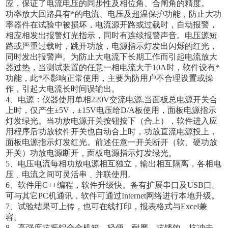
应，保证了电流电压的同步性及相位角、合闸角的精度。
功率放大回路具有*的电流、电压及超温保护功能，防止大功
率器件在试验中被损坏，电流源开路或过载时，自动报警，
相应相发出报警灯光指示，同时有连续报警声音。电压源短
路或严重过载时，跳开功放，电源指示灯发出闪烁的红光，
同时发出报警声。为防止大电流下长期工作而引起电流放大
器过热，当测试装置的任意一相电流大于
10A
时，软件设有*
功能，此*不影响正常使用，主要为防用户不合理设置或操
作，引起大电流长时间误输出。
4
、电源：仪器使用单相
220V
交流电源
,
当面板总电源开关合
上时，仅产生±
5V
，±1
5V
电压给
D/A
板使用，面板电源指示
灯发绿光。当功放电源开关按钮按下（合上），软件进入应
用程序后功放软件开关也自动合上时，功放直流电源投上，
面板电源指示灯发红光。前述任意一开关断开（软、硬功放
开关）功放电源断开，面板电源指示灯发绿光。
5
、电压电流每相功放电源相互独立，输出相互隔离，各相电
压﹑电流之间可灵活串﹑并联使用。
6
、软件用
C++
编程，软件升级快。备有扩展串口及
USB
口。
可与其它
PC
机通讯，软件可通过
Internet
网络进行本地升级。
7
、试验结果可上传，也可在线打印，报表格式与
Excel
兼
容。
8
、高强度抗振铝合金机箱，轻便、耐磨，抗锈蚀、抗冲击。