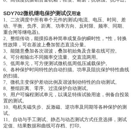
SDY702微机继电保护测试仪
用途
1
、二次调度中所有单个元件的测试
(
电流、电压、时间、差
动、平衡、负序、距离、功率方向、反时限、频率、同期、
重合闸等继电器
)
。
2
、整组传动，能摸拟各种简单或复杂的瞬时性，*性，转换
性故障，可在基波上叠加暂态直流分量。
3
、能随意叠加各次谐波，叠加初始角及含量在线可控。
4
、可分相输出不同频率交流量、交直流两用。
5
、低周单元，可方便测试微机低周低压减载保护。
6
、各种保护时间特性的自动扫描。功率及阻抗保护特性曲线
的扫描。
7
、微机主变保护差动比例及谐波制动特性的自动测试。
8
、整组距离、零序、过流保护自动测试。
9
、用户可编程测试单元，以满足特殊试验用途，例备自投装
置的测试。
10
、电机失磁失步、反激磁、逆功率及同期等各种保护的测
试。
11
、自动与手工测试、静态与动态测试方式任意选择，测试
定值、结果数据和曲线可存档、打印。