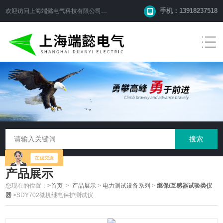
手机：13918237518
欢迎访问
上海端懿电气科技有限公司
网站！
产品展示
您现在的位置：
>首页
>
产品展示
>
电力测试设备系列
>
继保/互感器试验类仪
器
>SDY702微机继电保护测试仪