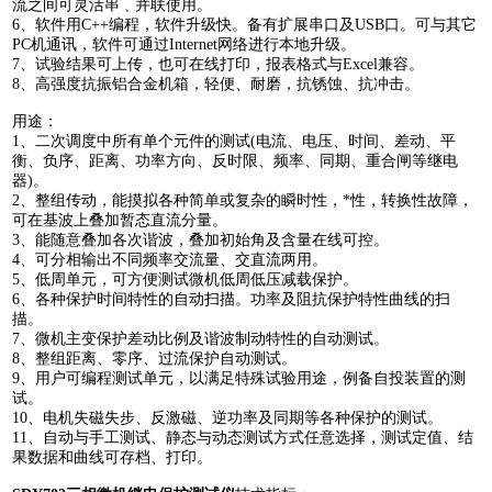
流之间可灵活串﹑并联使用。
6、软件用C++编程，软件升级快。备有扩展串口及USB口。可与其它
PC机通讯，软件可通过Internet网络进行本地升级。
7、试验结果可上传，也可在线打印，报表格式与Excel兼容。
8、高强度抗振铝合金机箱，轻便、耐磨，抗锈蚀、抗冲击。
用途：
1、二次调度中所有单个元件的测试(电流、电压、时间、差动、平
衡、负序、距离、功率方向、反时限、频率、同期、重合闸等继电
器)。
2、整组传动，能摸拟各种简单或复杂的瞬时性，*性，转换性故障，
可在基波上叠加暂态直流分量。
3、能随意叠加各次谐波，叠加初始角及含量在线可控。
4、可分相输出不同频率交流量、交直流两用。
5、低周单元，可方便测试微机低周低压减载保护。
6、各种保护时间特性的自动扫描。功率及阻抗保护特性曲线的扫
描。
7、微机主变保护差动比例及谐波制动特性的自动测试。
8、整组距离、零序、过流保护自动测试。
9、用户可编程测试单元，以满足特殊试验用途，例备自投装置的测
试。
10、电机失磁失步、反激磁、逆功率及同期等各种保护的测试。
11、自动与手工测试、静态与动态测试方式任意选择，测试定值、结
果数据和曲线可存档、打印。