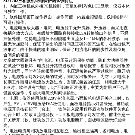
SDY702
三相微机继电保护测试仪
特点：
1、内嵌工控机或外接PC机控制，面板8.4吋彩色LCD显示，仪器本体
可独立工作。
2、软件图形窗口操作界面，操作简便，内置虚拟键盘，仅用鼠标即
可进行操作。
3、电流电压放大器：电流、电压源中无升流器、升压器，而采用直
接耦合放大方式，初级放大回路直接接收D/A转换输出的信号，不经
插值处理。使得电流电压不但能输出直流及1～1kHz的各种波形，而
且无附加延时，保证了输出响应时间及正确的暂态波形，在输出稳态
波形时，由于快速的输出响应，保证了电流电压的同步性及相位角、
合闸角的精度。
功率放大回路具有*的电流、电压及超温保护功能，防止大功率器件
在试验中被损坏，电流源开路或过载时，自动报警，相应相发出报警
灯光指示，同时有连续报警声音。电压源短路或严重过载时，跳开功
放，电源指示灯发出闪烁的红光，同时发出报警声。为防止大电流下
长期工作而引起电流放大器过热，当测试装置的任意一相电流大于
10A时，软件设有*功能，此*不影响正常使用，主要为防用户不合理
设置或操作，引起大电流长时间误输出。
4、电源：仪器使用单相220V交流电源,当面板总电源开关合上时，仅
产生±5V，±15V电压给D/A板使用，面板电源指示灯发绿光。当功放
电源开关按钮按下（合上），软件进入应用程序后功放软件开关也自
动合上时，功放直流电源投上，面板电源指示灯发红光。前述任意一
开关断开（软、硬功放开关）功放电源断开，面板电源指示灯发绿
光。
5、电压电流每相功放电源相互独立，输出相互隔离，各相电压﹑电