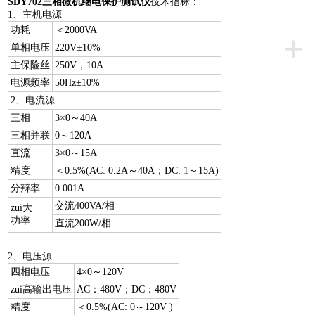
SDY702
三相微机继电保护测试仪
技术指标：
1、主机电源
功耗
＜2000VA
+
单相电压
220V±10%
主保险丝
250V，10A
电源频率
50Hz±10%
2、电流源
三相
3×0～40A
三相并联
0～120A
直流
3×0～15A
精度
＜0.5%(AC: 0.2A～40A；DC: 1～15A)
分辩率
0.001A
交流400VA/相
zui大
功率
直流200W/相
2、电压源
四相电压
4×0～120V
zui高输出电压
AC：480V；DC：480V
精度
＜0.5%(AC: 0～120V )