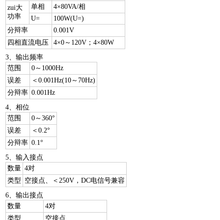
单相
4×80VA/相
zui大
功率
U=
100W(U=)
分辩率
0.001V
四相直流电压
4×0～120V；4×80W
3、输出频率
范围
0～1000Hz
误差
＜0.001Hz(10～70Hz)
分辩率
0.001Hz
4、相位
范围
0～360°
误差
＜0.2°
分辩率
0.1°
5、输入接点
数量
4对
类型
空接点、＜250V，DC电信号兼容
6、输出接点
数量
4对
类型
空接点