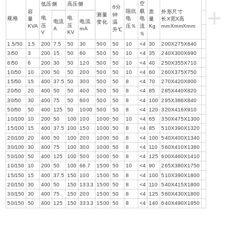
空
低压侧
高压侧
+
6分
阻抗
载
容
质
外形尺寸
测量
钟
电
电
规格
电
电
量
量
长Х宽Х高
电流
电流
变化
温
压
压
KVA
压％
流
Kg
mmХmmХmm
A
mA
升℃
V
KV
％
1.5/50
1.5
200
7.5
50
30
500
50
10
<4
30
200Х275Х640
3/50
3
200
15
50
60
500
50
10
<4
35
240Х300Х690
6/50
6
200
30
50
120
500
50
10
<4
40
250Х355Х710
10/50
10
200
50
50
200
500
50
10
<4
60
260Х375Х750
15/50
15
400
37.5
50
300
500
50
8
<4
70
270Х420Х800
20/50
20
400
50
50
400
500
50
8
<4
85
285Х440Х820
30/50
30
400
75
50
600
500
50
8
<4
100
295Х386Х840
50/50
50
400
125
50
1000
500
50
8
<4
120
320Х416Х910
10/100
10
200
50
100
100
1000
50
10
<4
65
350Х475Х1300
15/100
15
400
37.5
100
150
1000
50
8
<4
85
510Х390Х1320
20/100
20
400
50
100
200
1000
50
8
<4
100
540Х400Х1340
30/100
30
400
75
100
300
1000
50
8
<4
110
560Х410Х1360
50/100
50
400
125
100
500
1000
50
8
<4
125
600Х460Х1410
10/150
10
200
50
100
66.7
1500
50
10
<4
90
265Х380Х1750
15/150
15
400
37.5
150
100
1500
50
8
<4
100
510Х390Х1800
20/150
30
400
50
150
133.3
1500
50
8
<4
110
540Х415Х1800
30/150
30
400
75
150
200
1500
50
8
<4
125
560Х430Х1800
50/150
50
400
125
150
333.3
1500
50
8
<4
140
640Х490Х1850