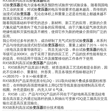
RXSB系列高压试验
变压器
概述
试验
变压器
是电力设备检测及预防性试验所*的试验设备。随着我国电
力工业的发展，对试验
变压器
的电压等级要求也越来越高，而传统的
油浸式试验
变压器
，无论在体积上和重量上还是在性能上都越来越不
能满足现场工作的要求。
随着我国基础科学研究的进步，新材料、新工艺的应用，把新的介质
六氟化硫气体推向了电力设备的应用领域。由于六氟化硫气体优良的
绝缘性能和灭弧性能及不燃性，使得它作为新的绝缘介质得到广泛的
应用。
我公司经过多年的努力，成功研制了充气式轻型试验
变压器
，本系列
产品与传统的油浸式轻型试验
变压器
相比，重量上减轻了20％－60％
（依电压及容量等级而定），而且无油污染，单台试验
变压器
的电压
等级可达300KV。由于采用了新的供应工艺，产品的技术性能有较大
的提高，特别适用于现场工作及频繁移动的工作条件下使用.
RXSB系列高压试验
变压器
产品结构：
1、RXSB系列产品其设计构思、材质选择及工艺流程都是全新的，因
此不仅体积小、重量轻、外形美，而且各项技术指标都达到了
<<JB3570－９８>>标准要求。
RXSB系列产品采用优质冷轧DQ－151取向硅钢片叠成多级圆柱框形
铁芯，在特制的高强度绝缘筒上用QZ型导线直接连续绕制高压塔式
线圈。外壳是圆柱形，内充入SF６气体。
2、RXSB（JZ）产品与YDQ产品的不同在于巧妙地将高压整流硅堆
装在高压套之内通过短路杆的插入和抽出可变换YDQ是工频高压交流
输出还是高压直流输出。
RXSB系列高压试验
变压器
部分技术规格