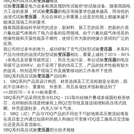
SBQ系列高压试验
变压器
概述
试验
变压器
是电力设备检测及预防性试验所*的试验设备。随着我国电
力工业的发展，对试验
变压器
的电压等级要求也越来越高，而传统的
油浸式试验
变压器
，无论在体积上和重量上还是在性能上都越来越不
能满足现场工作的要求。
随着我国基础科学研究的进步，新材料、新工艺的应用，把新的介质
六氟化硫气体推向了电力设备的应用领域。由于六氟化硫气体优良的
绝缘性能和灭弧性能及不燃性，使得它作为新的绝缘介质得到广泛的
应用。
我公司经过多年的努力，成功研制了充气式轻型试验
变压器
，本系列
产品与传统的油浸式轻型试验
变压器
相比，重量上减轻了20％－60％
（依电压及容量等级而定），而且无油污染，单台试验
变压器
的电压
等级可达300KV。由于采用了新的供应工艺，产品的技术性能有较大
的提高，特别适用于现场工作及频繁移动的工作条件下使用.
SBQ系列高压试验
变压器
产品结构：
1、SBQ系列产品其设计构思、材质选择及工艺流程都是全新的，因
此不仅体积小、重量轻、外形美，而且各项技术指标都达到了
<<JB3570－９８>>标准要求。
SBQ系列产品采用优质冷轧DQ－151取向硅钢片叠成多级圆柱框形铁
芯，在特制的高强度绝缘筒上用QZ型导线直接连续绕制高压塔式线
圈。外壳是圆柱形，内充入SF６气体。
2、SBQ（JZ）产品与YDQ产品的不同在于巧妙地将高压整流硅堆装
在高压套之内通过短路杆的插入和抽出可变换YDQ是工频高压交流输
出还是高压直流输出。
SBQ系列高压试验
变压器
部分技术规格