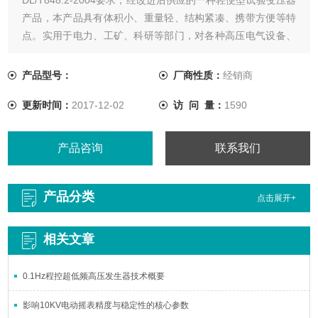
产品，本产品具有体积小、重量轻、结构紧凑、携带方便等特
点。实用于电力、工矿、科研等部门，对各种高压电气设备、
电气元件、绝缘材料进行工频耐压试验，它是高压试验中*的仪
器。
产品型号：
厂商性质：
经销商
更新时间：
2017-12-02
访 问 量：
1590
产品咨询
联系我们
产品分类
点击展开+
相关文章
0.1Hz程控超低频高压发生器技术概要
影响10KV电动摇表精度与稳定性的核心参数