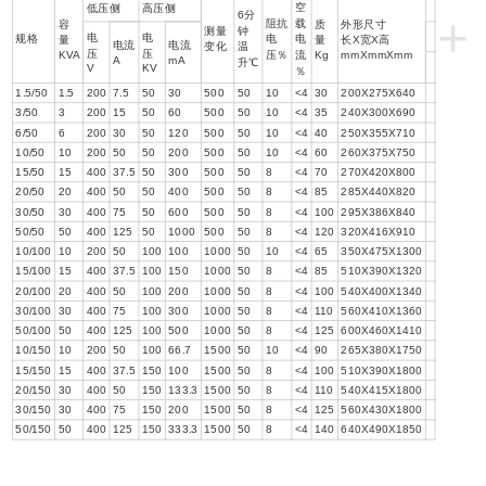
空
低压侧
高压侧
+
6分
阻抗
载
容
质
外形尺寸
测量
钟
电
电
规格
电
电
量
量
长Х宽Х高
电流
电流
变化
温
压
压
KVA
压％
流
Kg
mmХmmХmm
A
mA
升℃
V
KV
％
1.5/50
1.5
200
7.5
50
30
500
50
10
<4
30
200Х275Х640
3/50
3
200
15
50
60
500
50
10
<4
35
240Х300Х690
6/50
6
200
30
50
120
500
50
10
<4
40
250Х355Х710
10/50
10
200
50
50
200
500
50
10
<4
60
260Х375Х750
15/50
15
400
37.5
50
300
500
50
8
<4
70
270Х420Х800
20/50
20
400
50
50
400
500
50
8
<4
85
285Х440Х820
30/50
30
400
75
50
600
500
50
8
<4
100
295Х386Х840
50/50
50
400
125
50
1000
500
50
8
<4
120
320Х416Х910
10/100
10
200
50
100
100
1000
50
10
<4
65
350Х475Х1300
15/100
15
400
37.5
100
150
1000
50
8
<4
85
510Х390Х1320
20/100
20
400
50
100
200
1000
50
8
<4
100
540Х400Х1340
30/100
30
400
75
100
300
1000
50
8
<4
110
560Х410Х1360
50/100
50
400
125
100
500
1000
50
8
<4
125
600Х460Х1410
10/150
10
200
50
100
66.7
1500
50
10
<4
90
265Х380Х1750
15/150
15
400
37.5
150
100
1500
50
8
<4
100
510Х390Х1800
20/150
30
400
50
150
133.3
1500
50
8
<4
110
540Х415Х1800
30/150
30
400
75
150
200
1500
50
8
<4
125
560Х430Х1800
50/150
50
400
125
150
333.3
1500
50
8
<4
140
640Х490Х1850