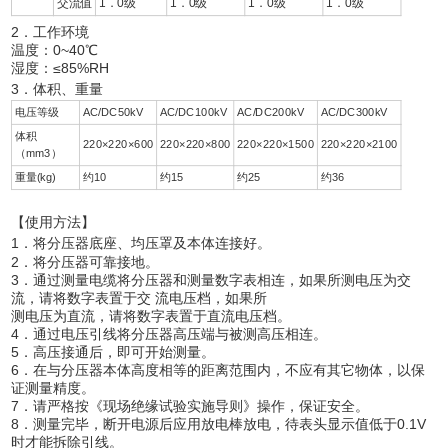
交流值
1．0级
1．0级
1．0级
1．0级
2．工作环境
温度：0~40℃
湿度：≤85%RH
3．体积、重量
电压等级
AC/DC50kV
AC/DC100kV
AC/DC200kV
AC/DC300kV
体积
220×220×600
220×220×800
220×220×1500
220×220×2100
（mm3）
重量(kg)
约10
约15
约25
约36
【
使用方法】
1．将分压器底座、均压罩及本体连接好。
2．将分压器可靠接地。
3．通过测量电缆将分压器和测量数字表相连，如果所测电压为交
流，请将数字表置于交 流电压档，如果所
测电压为直流，请将数字表置于直流电压档。
4．通过电压引线将分压器高压端与被测高压相连。
5．高压接通后，即可开始测量。
6．在与分压器本体高度相等的距离范围内，不应有其它物体，以保
证测量精度。
7．请严格按《现场绝缘试验实施导则》操作，保证安全。
8．测量完毕，断开电源后应用放电棒放电，待表头显示值低于0.1V
时才能拆除引线。