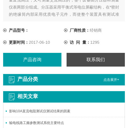
仪表两部分组成。分压器采用平衡式等电位屏蔽结构，在*密封
的绝缘筒内部采用优质电子元件，而使整个装置具有测试准
确、线性好、性能稳定、结构合理、易于携带、操作简单、显
示直观等特点，因此它是现场测量的理想仪表。
产品型号：
厂商性质：
经销商
更新时间：
2017-06-10
访 问 量：
1295
产品咨询
联系我们
产品分类
点击展开+
相关文章
影响10A直流电阻测试仪测试结果的因素
输电线路工频参数测试系统主要特点