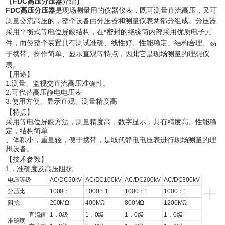
【
FDC高压分压器
介绍】
FDC高压分压器
是现场测量用的仪器仪表，既可测量直流高压，又可
测量交流高压的，整个设备
由分压器和测量仪表两部分组成。分压器
采用平衡式等电位屏蔽结构，在*密封的绝缘筒内部采用优质电
子元
件，而使整个装置具有测试准确、线性好、性能稳定、结构合理、易
于携带、操作简单、显示直观等特
点，因此它是现场测量的理想仪
表。
【
用途】
1.测量、监视交直流高压准确性。
2.可代替高压静电电压表
3.使用方便、显示直观、测量精度高
【
特点】
采用等电位屏蔽方法，测量精度高，数字显示，具有精度高、性能稳
定，结构简单
、体积小，重量轻，便于携带，是取代静电电压表进行现场测量的理
想设备。
【
技术参数】
1．准确度及高压阻抗
电压等级
AC/DC50kV
AC/DC100kV
AC/DC200kV
AC/DC300kV
+
分压比
1000：1
1000：1
1000：1
1000：1
阻抗
200MΩ
400MΩ
800MΩ
1200MΩ
直流值
1．0级
1．0级
1．0级
1．0级
准确度