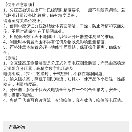
【
使用注意事项】
1、分压器微调在出厂时已经调到精度要求，一般不能随意调整。若
与标准计量设备比 较后，确有精度误差，
请送至有关单位校正。
2、使用中应保证分压器绝缘体表面清洁，干燥，防止污秽和表面划
伤。不用时请保存 在干燥阴凉处。
3、所配低压数字表不能挪用，以保证分压器整体测量的准确。
4、测量时本装置周围不得有任何杂物以免影响测量精度。
5、严格注意本装置必须与地线牢固联结，保证操作距离，确保安
全。
【
原理】
1、交直流高压测量装置是分压式的高电压测量装置，产品由高稳定
无源阻容分压器，高精度数字电压表及
电缆组成，特种工艺灌封，干式密封，不存在漏洞问题。
2、输入阻抗高，降低了测试电流，功耗小，使产品体小质轻，性能
稳定，测量精度高。
3、分压器，多值千伏表及电缆全部放在一个铝合金箱内，安全可
靠，携带和运输。
4、多值千伏表可直读直流，交流峰值，真有效值，峰值等电压值。
产品咨询