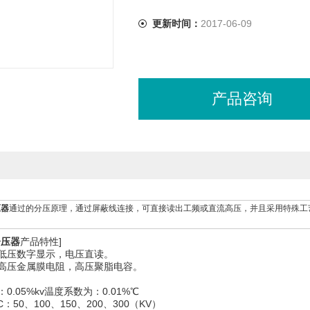
更新时间：
2017-06-09
产品咨询
压器
通过的分压原理，通过屏蔽线连接，可直接读出工频或直流高压，并且采用特殊工
分压器
产品特性]
低压数字显示，电压直读。
高压金属膜电阻，高压聚脂电容。
0.05%kv温度系数为：0.01%℃
：50、100、150、200、300（KV）