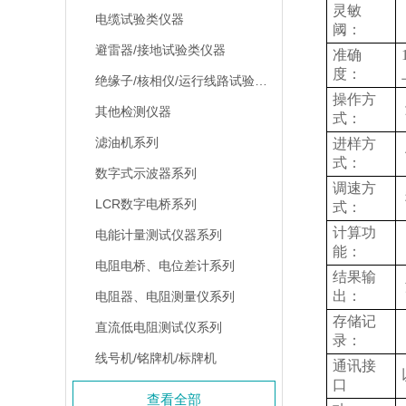
灵敏
电缆试验类仪器
阈：
避雷器/接地试验类仪器
准确
度：
绝缘子/核相仪/运行线路试验仪器
操作方
其他检测仪器
式：
滤油机系列
进样方
式：
数字式示波器系列
调速方
LCR数字电桥系列
式：
计算功
电能计量测试仪器系列
能：
电阻电桥、电位差计系列
结果输
出：
电阻器、电阻测量仪系列
存储记
直流低电阻测试仪系列
录：
线号机/铭牌机/标牌机
通讯接
口
查看全部