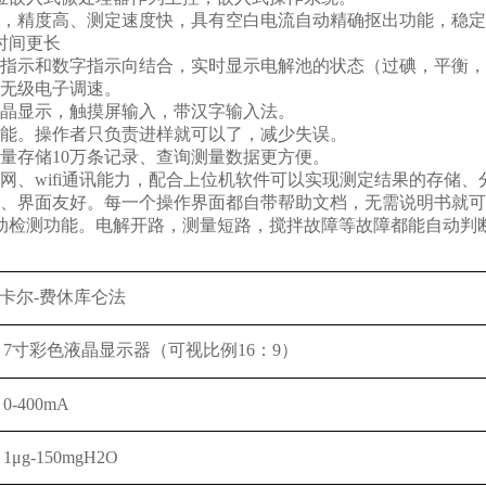
测，精度高、测定速度快，具有空白电流自动精确抠出功能，稳
时间更长
状指示和数字指示向结合，实时显示电解池的状态（过碘，平衡
度无级电子调速。
液晶显示，触摸屏输入，带汉字输入法。
功能。操作者只负责进样就可以了，减少失误。
容量存储10万条记录、查询测量数据更方便。
太网、wifi通讯能力，配合上位机软件可以实现测定结果的存储
单、界面友好。每一个操作界面都自带帮助文档，无需说明书就
自动检测功能。电解开路，测量短路，搅拌故障等故障都能自动判
卡尔-费休库仑法
7寸彩色液晶显示器（可视比例16：9）
0-400mA
1μg-150mgH2O