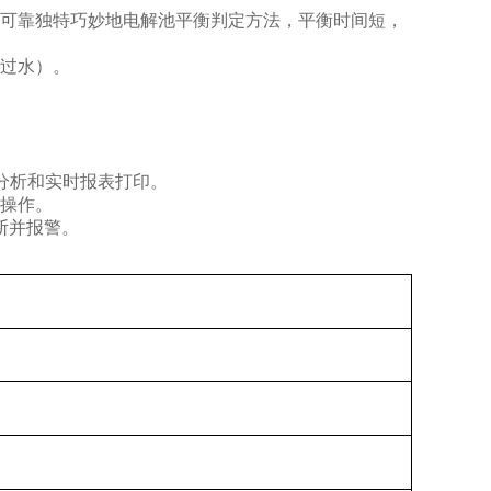
定可靠独特巧妙地电解池平衡判定方法，平衡时间短，
，过水）。
、分析和实时报表打印。
可操作。
断并报警。