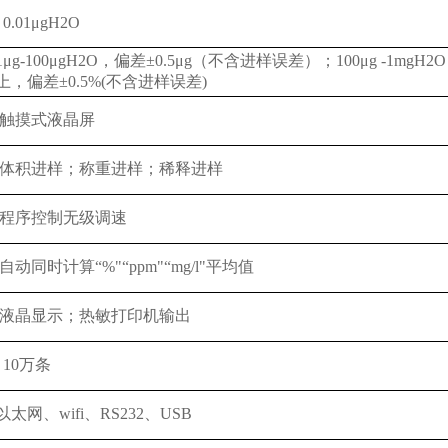
0.01μgH2O
1μg-100μgH2O，偏差±0.5μg（不含进样误差）；100μg -1m
上，偏差±0.5%(不含进样误差)
触摸式液晶屏
体积进样；称重进样；稀释进样
程序控制无级调速
自动同时计算“%"“ppm"“mg/l"平均值
液晶显示；热敏打印机输出
10万条
以太网、
wifi、RS232、USB