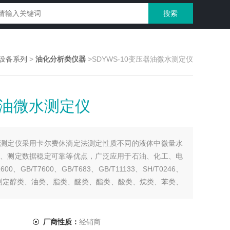
设备系列
>
油化分析类仪器
>SDYWS-10变压器油微水测定仪
压器油微水测定仪
油微水测定仪采用卡尔费休滴定法测定性质不同的液体中微量水
、测定数据稳定可靠等优点，广泛应用于石油、化工、电
GB/T7600、GB/T683、GB/T11133、SH/T0246、
快速测定醇类、油类、脂类、醚类、酯类、酸类、烷类、苯类、
料
厂商性质：
经销商