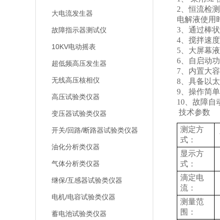
2、恒流检
大电流发生器
电解液使用
3、通过棒
故障指示器测试仪
4、搅拌速
10KV电动摇表
5、大屏幕
6、自启动
超低频高压发生器
7、内置大
无线高压核相仪
8、具备以
9、操作简
高压试验类仪器
10、故障
技术参数
变压器试验类仪器
测定方
开关/回路/断路器试验类仪器
式：
油化分析类仪器
显示方
气体分析类仪器
式：
滴定电
继保/互感器试验类仪器
流：
电机/电容试验类仪器
测量范
围：
蓄电池试验类仪器