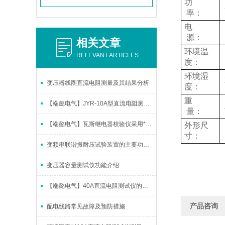
功
率：
电
源：
相关文章
环境温
RELEVANT ARTICLES
度：
环境湿
变压器线圈直流电阻测量及其结果分析
度：
重
【端懿电气】JYR-10A型直流电阻测试仪
量：
【端懿电气】瓦斯继电器校验仪采用*化设计
外形尺
寸：
变频串联谐振耐压试验装置的主要功能及其技术特点
变压器容量测试仪功能介绍
【端懿电气】40A直流电阻测试仪的测试准备和操作详解
产品咨询
配电线路常见故障及预防措施