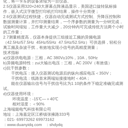
化，将一卡车的设备浓缩为一台仪器。
2.5仪器采用320×240大屏幕点阵液晶显示，美国进口旋转鼠标操
作，嵌入式汉字微型打印机打印结果，操作十分简便；
2.6仪器测试过程快捷，仪器自动完成测试方式控制、升降压控制和
数据测量计算，并打印测量结果，一个序参数的测量为一分钟完成，
试验时间缩短，工作量大大减少，20分钟内可完成传统方法两个小时
的工作量；
2.7测量精度高，仪器本身提供三组接近工频的异频电源
（42.5Hz/57.5Hz 45Hz/55Hz 47.5Hz/52.5Hz）可供选择，轻松分
离工频及杂波干扰，有效地实现小信号的高精度测量；
技术指标
a)仪器供电电源：三相，AC 380V±10%，10A，50Hz
b)异频电源特性：zui大输出电压：三相，AC 200V（有效值）
c)抗干扰参数：
干扰电压：接入仪器测试电源后的纵向感应电压＜350V；
干扰电流：线路首末两端短接接地时＜40A；
能在仪器输出信号与干扰信号比为1:10的条件下稳定准确完成测
试。
d)仪器使用环境：
环境温度：-15℃—＋40℃
相对湿度：＜90%
上海端懿电气科技有限公司
地址：上海嘉定区江桥镇张掖路333号
：021- 69973262 69973162
：www.duanyidq.com ：shdydq