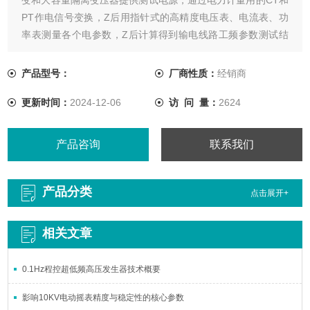
PT作电信号变换，Z后用指针式的高精度电压表、电流表、功
率表测量各个电参数，Z后计算得到输电线路工频参数测试结
果。使整套试验设备体积大，重量大，需要吊车配合工作，十
分不利于现场测量，而且由于测试电源为工频电源，极易与耦
产品型号：
厂商性质：
经销商
合的工频干扰信号混频，带来很大的测量误差，需要大幅度提
更新时间：
2024-12-06
访 问 量：
2624
高信噪比，这对电源的容量和体
产品咨询
联系我们
产品分类
点击展开+
相关文章
0.1Hz程控超低频高压发生器技术概要
影响10KV电动摇表精度与稳定性的核心参数