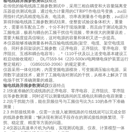
输电线路异频参数测试仪
概述
在传统的输电线路工频参数测试中，采用三相自耦变和大容量隔离变
压器提供测试电源，通过电力计量用的CT和PT作电信号变换，zui后
用指针式的高精度电压表、电流表、功率表测量各个电参数，zui后计
算得到输电线路工频参数测试结果。使整套试验设备体积大，重量
大，需要吊车配合工作，十分不利于现场测量，而且由于测试电源为
工频电源，极易与耦合的工频干扰信号混频，带来很大的测量误差，
需要大幅度提高信噪比，这对电源的容量和体积又进一步提高。
本仪器能够准确测量各种高压输电线线路(架空、电缆、架空电缆混
合、同杆多回架设的工频参数（正序电容、正序阻抗、零序电容、零
序阻抗、互感和耦合电容等），*《110千伏及以上送变电基本建设工
程启动验收规程》、DL/T559-94《220-500kV电网继电保护装置运行
整定规程》、《GB50150-2006》的规定要求。
仪器采用一体化结构，内置变频电源模块，可变频调压输出电源。采
用数字滤波技术，避开了工频电场对测试的干扰，从根本上解决了强
电场干扰下准确测量的难题。
输电线路异频参数测试仪
仪器特点
2.1快速准确的完成线路的正序电容、零序电容、正序阻抗、零序阻
抗等参数测量，同时还可以测量线路间的互感电抗和耦合电容测量；
2.2抗干扰能力强，能在异频信号与工频信号比为1:10的条件下准确
测量；
2.3 外部接线简单，仅需一次接入被测线路的引线线就可以完成全部
的线路参数测量；*解决现有测试手段存在的测试接线倒换繁琐、干
扰、稳定度、精度等方面的问题。
2.4仪器以高速单片机为内核，实现测试电源、仪表、计算模型一体