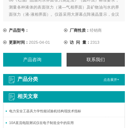
测量各种液体的表面张力（液—气相界面）及矿物油与水的界
面张力（液-液相界面）。仪器采用大屏幕点阵液晶显示，全汉
字菜单提示的无标识按键，自动化程度高，工作可靠，重复性
好，操作极为简单，只需开机后按菜单提示操作，便可完成全
产品型号：
厂商性质：
经销商
部试验。仪器具有自动温度补偿、时时钟控制、掉电存储、打
更新时间：
2025-04-01
访 问 量：
2313
印、自动平均值计算
产品咨询
联系我们
产品分类
点击展开+
相关文章
电力安全工器具力学性能试验机结构现技术指标
10A直流电阻测试仪在电子制造业中的应用