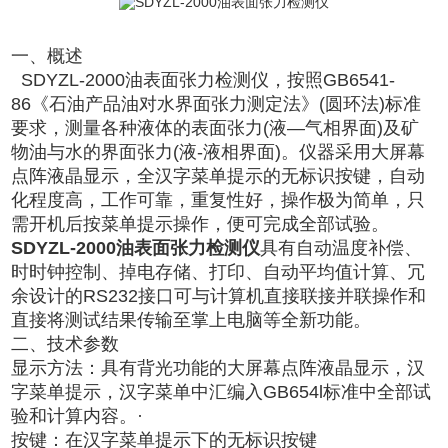
一、概述
SDYZL-2000
油表面张力检测仪
，按照
GB6541-
86
《石油产品油对水界面张力测定法》
(
圆环法
)
标准
要求，测量各种液体的表面张力
(
液—气相界面
)
及矿
物油与水的界面张力
(
液
-
液相界面
)。仪器采用大屏幕
点阵液晶显示，全汉字菜单提示的无标识按键，自动
化程度高，工作可靠，重复性好，操作极为简单，只
需开机后按菜单提示操作，便可完成全部试验。
SDYZL-2000
油表面张力检测仪
具有自动温度补偿、
时时钟控制、掉电存储、打印、自动平均值计算、冗
余设计的RS232
接口可与计算机直接联接并联操作和
直接将测试结果传输至掌上电脑等全新功能。
二、
技术参数
显示方法：具有背光功能的大屏幕点阵液晶显示，汉
字菜单提示，汉字菜单中汇编入
GB654l
标准中全部试
验和计算内容。·
按键：在汉字菜单提示下的无标识按键