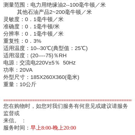
测量范围：电力用绝缘油
2--100
毫牛顿／米
其他石油产品
2~200
毫牛顿／米
灵敏度：
0
．
1
毫牛顿／米
准确度：
0
．
1
毫牛顿
/
米
分辨率：
0
．
1
毫牛顿／米
重复性：
0
．
3%
适用温度：
10--30
℃
(
典型值：
25
℃
)
适用湿度：
(20----75)
％
RH
电源：交流电
220V±5
％
50Hz
功率：
20VA
外型尺寸：
185X260X360(
毫米
)
重量：
10
公斤
======================================================
您在购物时，如您对我们服务有何意见或建议请服务
监督或
来信。
：
服务时间：
早上8:00-晚上20:00