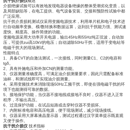
抗干扰介损仪
概述
介损绝缘试验可以有效地发现电器设备绝缘的整体受潮劣化变质，以
及局部缺陷等，在电工提供、电气设备安装、交接和预防性试验中都
广泛应用。
抗干扰介质损耗测试仪采用变频电源技术，利用单片机和电子技术进
行自动频率变换、模/数转换和数据运算，达到抗干扰能力强、测试速
度快、精度高、操作简便的功能。
变频电源采用大功率开关电源，输出45Hz和55Hz纯正弦波，自动加
压，可提供zui高10kV的电压；自动滤除50Hz干扰，适用于变电站等
电磁干扰大的现场测试。
性能特点
1、具备CVT的自激法测试，一次接线，同时测量C1、C2的电容和
tgδ。
2、具有外施电压和外加CN的测量功能。
3、仪器测量准确度高，可满足油介损测量要求，因此只需配备标准
油杯，和测试线即可实现油介损测量。
4、采用变频技术来消除现场50Hz工频干扰，即使在强电磁干扰的环
境下也能测得可靠的数据。
5、接地保护功能，当仪器不接地线或接地不良时，仪器不进入正常
程序，不输出高压。
6、过流保护功能，在试品短路或击穿时仪器不受损坏。
7、内附标准电容和高压电源，便于现场测试，减少现场接线。
8、仪器采用大屏幕液晶显示器，测试过程通过汉字菜单提示既直观
又便于操作。
抗干扰介损仪
技术指标