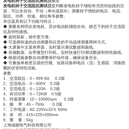
发电机转子交流阻抗测试仪
概述
发电机转子交流阻抗测试仪
是判断发电机转子绕组有无匝间短路的仪
器，可以全自动、手动（单向或双向）测量转子绕组的电压、电流、
阻抗、功率、转速、相位角等参数。
本仪器具有以下功能与特点：
◆ 测量各种同步发电机、异步电动机绕组在动、静态下的转子交流阻
抗及特性曲线。
◆ 旋转鼠标，操作更方便。
◆ 可选择快速的自动测量和任意的手动选择测量两种方式。
◆ 大屏幕中文菜单界面，实时显示测试数据和曲线。
◆ 存储数据、自带微型打印机，实时快速打印测试数据和特性曲线。
◆ 根据试验参数自动调整保护动作值，确保设备安全。
◆ 可兼做单相变压器的空载、短路试验和电压（流）互感器、消弧线
圈的伏安特性试验。
参数
1、交流阻抗：0～999.9Ω 0.2级
2、交流电压：0～600V 0.2级
3、交流电流：0～120A 0.2级
4、有功功率：0～72KW 0.5级
5、转速测量：10～10000rpm 0.2级
6、频 率：45～75Hz 0.2级
7、工作电源：AC 220V±10％ 50Hz
8、体 积：415×225×200mm
9、重 量：5kg
上海端懿电气科技有限公司