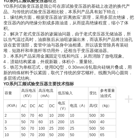
YD系列工频试验变压器
概述
YD系列试验变压器是我公司在原试验变压器的基础上改进的换代产
品。与传统的试验变压器相比较，本系列产品具有如下特点：
1．缘结构方面，根据变压器油“距离效应”原理，采用多层次绝缘，把
变压器内的内绝缘分割成多路油道，从而提高绝缘程度，缩小了体
积。
2．解决了老式变压器的渗漏油问题，由于老式变压器无储油器，所
以当气温过高时，油膨胀后从油咀渗漏出来，而该系列产品将注油孔
设在套管顶部，套管中油与器身中油相通。所以该套管除具有装硅
堆．短路杆和串激杆等功用外，还相当于变压器储油器。
3．本系列产品采用金属固定引线和均压，从而消除了放电现象。
4．渍箱结构紧凑，外观新颖，体积小．重量轻。
5．铁芯为单框芯式，使用DQ型，0.30mm冷轧取向硅钢片叠成，用
新的特殊材料予以紧固，取代了传统的穿芯螺杆。线圈为同心圆筒．
多层塔式结构。
YD系列工频试验变压器
主要技术指标
高压电压
高压电流
参考重量
+
容量
低压输入
变比
（KV）
（mA）
油浸式
电压
（KVA）
电流（A）
高/仪
（kg）
AC
DC
AC
DC
（V）
2
50
70
40
10
200
10
500
30
3
50
70
60
15
200
15
500
40
5
50
70
100
25
200
25
500
50
10
50
70
200
50
200
50
500
65