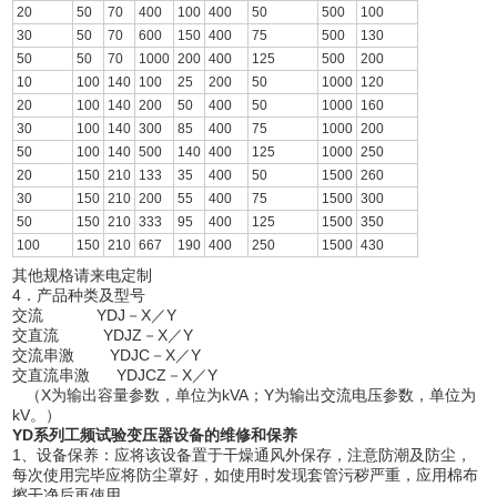
20
50
70
400
100
400
50
500
100
30
50
70
600
150
400
75
500
130
50
50
70
1000
200
400
125
500
200
10
100
140
100
25
200
50
1000
120
20
100
140
200
50
400
50
1000
160
30
100
140
300
85
400
75
1000
200
50
100
140
500
140
400
125
1000
250
20
150
210
133
35
400
50
1500
260
30
150
210
200
55
400
75
1500
300
50
150
210
333
95
400
125
1500
350
100
150
210
667
190
400
250
1500
430
其他规格请来电定制
4．产品种类及型号
交流 YDJ－X／Y
交直流 YDJZ－X／Y
交流串激 YDJC－X／Y
交直流串激 YDJCZ－X／Y
（X为输出容量参数，单位为kVA；Y为输出交流电压参数，单位为
kV。）
YD系列工频试验变压器
设备的维修和保养
1、设备保养：应将该设备置于干燥通风外保存，注意防潮及防尘，
每次使用完毕应将防尘罩好，如使用时发现套管污秽严重，应用棉布
擦干净后再使用。