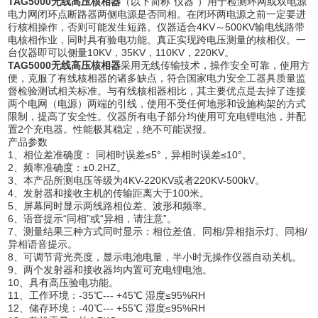
TAG5000无线高压核相器
（以下简称“仪器”）用于检测环网或双电源
电力网闭环点断路器两侧电源是否同相。在闭环两电源之前一定要进
行核相操作，否则可能发生短路。仪器适合4KV～500KV输电线路带
电核相作业，同时具有验电功能。真正实现跨电压测量的核相仪。一
台仪器即可以侧量10KV，35KV，110KV，220KV。
TAG5000无线高压核相器
采用无线传输技术，操作安全可靠，使用方
便，克服了有线核相器的诸多缺点，符合国家电力安全工器具质量监
督检验测试相关标准。与有线核相器相比，其主要优点是去掉了连接
两个电网（电源）两端的引线，使用不受任何地形和设施构架的方式
限制，提高了安全性。仪器所有电子部分均使用可充电锂电池，并配
置2个充电器。性能极其稳定，绝不可能误报。
产品参数
1、相位差准确度： 同相时误差≤5°，异相时误差≤10°。
2、频率准确度：±0.2HZ。
3、本产品所测电压等级为4KV-220KV或者220KV-500kV。
4、发射器和接收主机的传输距离大于100米。
5、屏幕同时显示两线路相位差、波形和频率。
6、语音提示“同相”或“异相，请注意”。
7、测量结果三种方式同时显示：相位差值、同相/异相指示灯、同相/
异相语音提示。
8、可调节背光亮度，显示电池电量，半小时无操作仪器自动关机。
9、两个发射器和接收器均内置可充电锂电池。
10、具有高压验电功能。
11、工作环境：-35℃--- +45℃ 湿度≤95%RH
12、储存环境：-40℃--- +55℃ 湿度≤95%RH