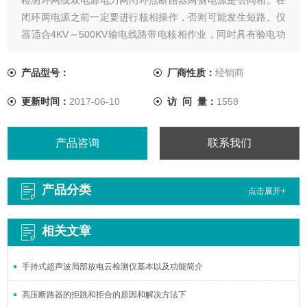
闭环两电源之前一定要进行核相操作，否则可能发生短路。仪
器适合4KV～500KV输电线路带电核相作业，同时具有验电功
能。真正实现跨电压测量的核相仪。一台仪器即可以侧量
10KV，35KV，110KV，220KV。
产品型号：
厂商性质：
经销商
更新时间：
2017-06-10
访 问 量：
1558
产品咨询
联系我们
产品分类
点击展开+
相关文章
手持式超声波局部放电云检测仪基本以及功能简介
高压断路器的拒跳和拒合的原因和解决方法下