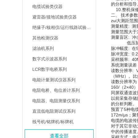
的分析和指导
电缆试验类仪器
10.整机保
二、 技术参数
避雷器/接地试验类仪器
zui大测距范围
测量精度: 测
绝缘子/核相仪/运行线路试验仪器
测量范围大于1
测量盲区: 
其他检测仪器
低压脉冲法
滤油机系列
脉冲幅度: 在
脉冲宽度: 0
数字式示波器系列
采样频率: 40
系统测量误差
LCR数字电桥系列
读数分辨率: 
（MHz）。比
电能计量测试仪器系列
读数分辨率为
160/（2×40
电阻电桥、电位差计系列
同屏双通道波
以前采集存储
电阻器、电阻测量仪系列
的分析判断。
预置了5种电
直流低电阻测试仪系列
172m/μs；
电缆的电波传
线号机/铭牌机/标牌机
对于其它非动
中的传播速度
查看全部
采样方式：电