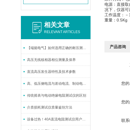
电源：直接取
况下，仪器可
工作温度：－1
重量：0.5Kg
相关文章
RELEVANT ARTICLES
产品咨询
【端懿电气】如何选用正确的耐压测试仪
高压无线核相器相位测量及保养
直流高压发生器特性及技术参数
您的
高、低压侧电流与差动电流、制动电流的关系
传统摇表与电动绝缘电阻测试仪的区别
您的
介质损耗测试仪质量鉴别方法
设备过热！40A直流电阻测试仪用户看完这个不存在
联系