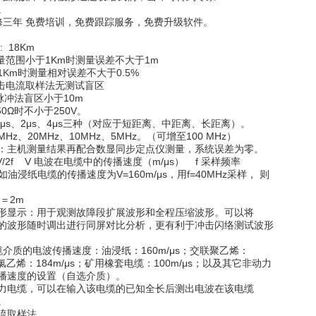
。
修三年 免费培训，免费跟踪服务，免费升级软件。
: 18Km
量范围小于1Km时测量误差不大于1m
Km时测量相对误差不大于0.5%
冲击电流取样法无测试盲区
盲区小于10m
50Ω时不小于250V。
.2μs、2μs、4μs三种（对应于短距离、中距离、长距离）。
MHz、20MHz、10MHz、5MHz。（可增至100 MHz）
：主机测量结果再配合数显同步定点仪测量，系统误差为零。
V/2f V 电波在电缆中的传播速度（m/μs） f 采样频率
如油浸纸电缆的传播速度为V=160m/μs，用f=40MHz采样， 则
）＝2m
形显示：用于观测故障段扩展波形和全程压缩波形。可以将
的波形随时调出进行同屏对比分析，更有利于冲击闪络测试波形
缆介质的电波传播速度：油浸纸：160m/μs；交联聚乙烯：
聚氯乙烯：184m/μs；矿用橡套电缆：100m/μs；以及其它非动力
播速度的设置（自选介质）。
力电缆，可以在输入该电缆的已知全长后测出电波在该电缆
。
流取样法。