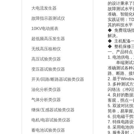
的设计秉承了
大电流发生器
故障测试水平
准确、智能化
故障指示器测试仪
实践证明：TD
其的科技水平
10KV电动摇表
◆ 免费现场
解决。
超低频高压发生器
◆ 主机配备
◆ 整机保修
无线高压核相仪
一、产品特点
1. 电池供
高压试验类仪器
单端测试18
准确测试各种
变压器试验类仪器
路、断路、接
2. 基于Win
开关/回路/断路器试验类仪器
3. 多种测
油化分析类仪器
闪络法（冲闪
4. 良好的
气体分析类仪器
客观，拐点一
5. 双波对
继保/互感器试验类仪器
简单，易掌握
6. 抗电磁
电机/电容试验类仪器
7. 特殊电路
8. 采用电
蓄电池试验类仪器
9. 服务及