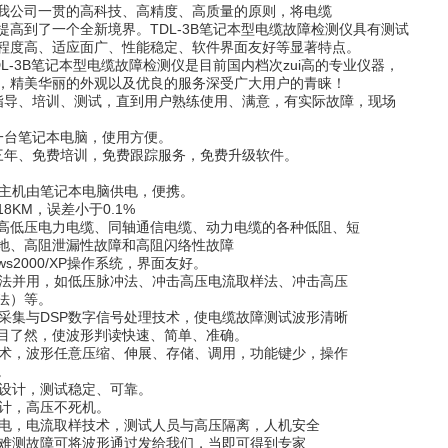
我公司一贯的高科技、高精度、高质量的原则，将电缆
提高到了一个全新境界。TDL-3B笔记本型电缆故障检测仪具有测试
程度高、适应面广、性能稳定、软件界面友好等显著特点。
L-3B笔记本型电缆故障检测仪是目前国内档次zui高的专业仪器，
，精美华丽的外观以及优良的服务深受广大用户的青睐！
指导、培训、测试，直到用户熟练使用、满意，有实际故障，现场
一台笔记本电脑，使用方便。
三年、免费培训，免费跟踪服务，免费升级软件。
电，主机由笔记本电脑供电，便携。
KM，误差小于0.1%
高低压电力电缆、同轴通信电缆、动力电缆的各种低阻、短
地、高阻泄漏性故障和高阻闪络性故障
dows2000/XP操作系统，界面友好。
试方法并用，如低压脉冲法、冲击高压电流取样法、冲击高压
法）等。
数据采集与DSP数字信号处理技术，使电缆故障测试波形清晰
目了然，使波形判读快速、简单、准确。
比技术，波形任意压缩、伸展、存储、调用，功能键少，操作
。
干扰设计，测试稳定、可靠。
设计，高压不死机。
池供电，电流取样技术，测试人员与高压隔离，人机安全
时，难测故障可将波形通过发给我们，当即可得到专家