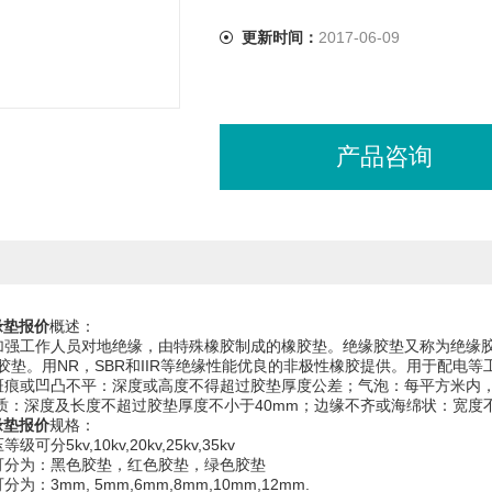
更新时间：
2017-06-09
产品咨询
缘垫报价
概述：
加强工作人员对地绝缘，由特殊橡胶制成的橡胶垫。绝缘胶垫又称为绝缘
胶垫。用NR，SBR和IIR等绝缘性能优良的非极性橡胶提供。用于配电
斑痕或凹凸不平：深度或高度不得超过胶垫厚度公差；气泡：每平方米内，
杂质：深度及长度不超过胶垫厚度不小于40mm；边缘不齐或海绵状：宽度不
缘垫报价
规格：
可分5kv,10kv,20kv,25kv,35kv
色可分为：黑色胶垫，红色胶垫，绿色胶垫
为：3mm, 5mm,6mm,8mm,10mm,12mm.