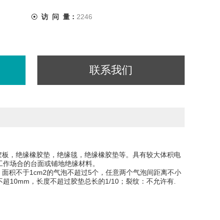
访 问 量：
2246
联系我们
胶板，绝缘橡胶垫，绝缘毯，绝缘橡胶垫等。具有较大体积电
等工作场合的台面或铺地绝缘材料。
面积不于1cm2的气泡不超过5个，任意两个气泡间距离不小
超10mm，长度不超过胶垫总长的1/10；裂纹：不允许有.