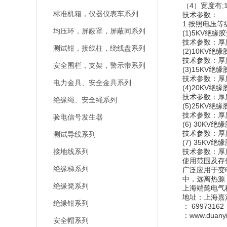
（4）宽度有;1
标准机箱，仪器仪表车系列
技术参数：
1.按照电压
均压环，屏蔽罩，屏蔽同系列
(1)5KV绝缘
技术参数：厚度
测试钳，接线柱，绕线盘系列
(2)10KV绝
技术参数：厚度
安全围栏，支架，警示带系列
(3)15KV绝
技术参数：厚度
电力金具、安全金具系列
(4)20KV绝
技术参数：厚度
绝缘绳、安全绳系列
(5)25KV绝
技术参数：厚度
验电信号发生器
(6) 30KV绝
技术参数：厚度
测试导线系列
(7) 35KV绝
接地线系列
技术参数：厚度
使用范围及存
绝缘梯系列
广泛应用于变
中，远离热源
绝缘凳系列
上海端懿电气
地址：上海嘉
绝缘钳系列
： 69973162
：www.duanyi
安全帽系列