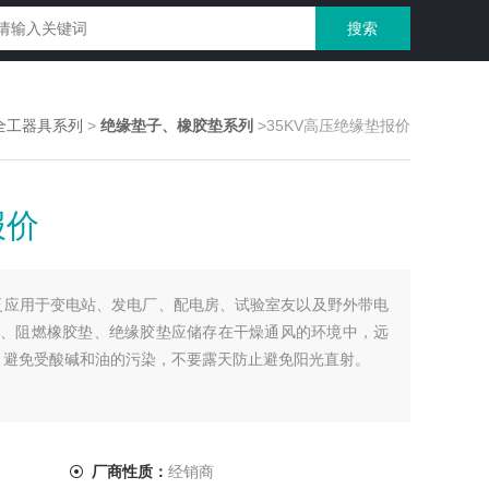
全工器具系列
>
绝缘垫子、橡胶垫系列
>35KV高压绝缘垫报价
报价
广泛应用于变电站、发电厂、配电房、试验室友以及野外带电
、阻燃橡胶垫、绝缘胶垫应储存在干燥通风的环境中，远
上。避免受酸碱和油的污染，不要露天防止避免阳光直射。
厂商性质：
经销商