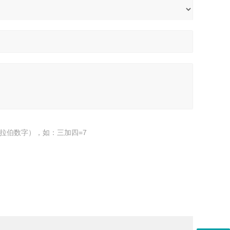
拉伯数字），如：三加四=7