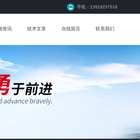
手机：13918237518
闻资讯
技术文章
在线留言
联系我们