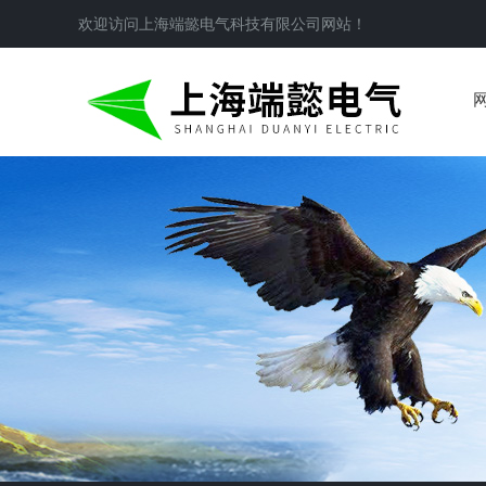
欢迎访问
上海端懿电气科技有限公司
网站！