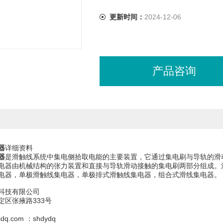
更新时间：
2024-12-06
产品咨询
器
详细资料
器
是滑触线系统中集电侧拾取电能的主要装置，它通过集电刷与导轨的滑
电器由机械结构的张力装置和直接与导轨滑动接触的集电刷两部分组成。
电器，单极滑触线集电器，单极排式滑触线集电器，组合式滑线集电器。
科技有限公司
定区张掖路333号
dq.com ：shdydq