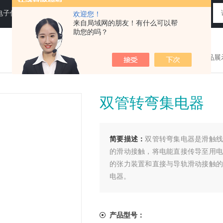
电子仪器仪表
欢迎您！
来自局域网的朋友！有什么可以帮
助您的吗？
您现在的位置：
>首页
>
产品展
双管转弯集电器
简要描述：
双管转弯集电器是滑触线
的滑动接触，将电能直接传导至用电
的张力装置和直接与导轨滑动接触的
电器。
产品型号：