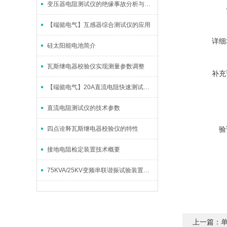
变压器电阻测试仪的绝缘事故分析与防范
【端懿电气】互感器综合测试仪的应用
详细
硅太阳能电池简介
瓦斯继电器校验仪实现测量参数调整
补充
【端懿电气】20A直流电阻快速测试仪概述及性能
直流电阻测试仪的技术参数
四点诠释瓦斯继电器校验仪的特性
验
接地电阻检定装置技术概要
75KVA/25KV变频串联谐振试验装置厂家
上一篇：