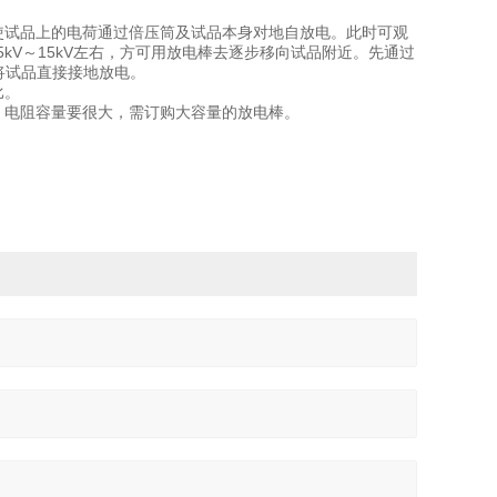
使试品上的电荷通过倍压筒及试品本身对地自放电。此时可观
V～15kV左右，方可用放电棒去逐步移向试品附近。先通过
i后将试品直接接地放电。
成正比。
电。电阻容量要很大，需订购大容量的放电棒。