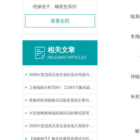
绝缘垫子、橡胶垫系列
联系
查看全部
常用
相关文章
RELEVANT ARTICLES
300KV直流高压发生器的安全性能与操作注意事项介绍
详细
上海端懿分析35kV、110kV六氟化硫断路器的检修与试验
补充
变频串联谐振耐压试验装置的主要功能及其技术特点
大型地网接地电阻测试仪的测试原理和使用注意事项
200KV直流高压发生器在电力系统中的应用
验
【端懿电气】氧化锌避雷器测试仪的论述