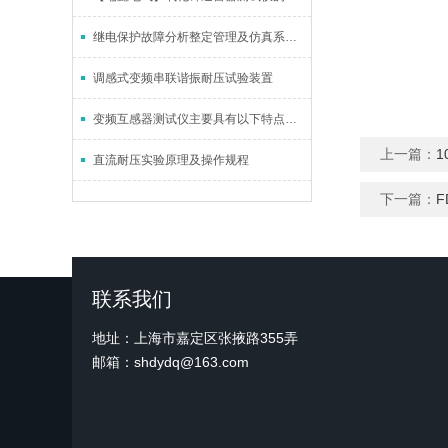
继电保护故障分析整定管理及仿真系统的应用
调感式变频串联谐振耐压试验装置
变频互感器测试仪主要具有以下特点，一起来了解一下
上一篇：
1
直流耐压实验原理及操作规程
下一篇：
F
联系我们
地址：上海市嘉定区张掖路355弄
邮箱：shdydq@163.com