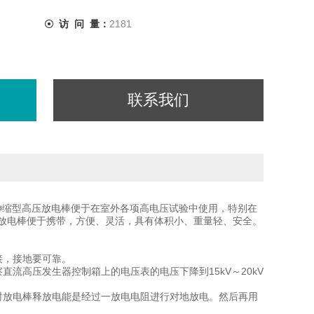
访 问 量：
2181
联系我们
伸缩型高压放电棒便于在室外各项高电压试验中使用，特别在
放电棒便于携带，方便、灵活，具有体积小、重量轻、安全。
地连接，接地要可靠。
流高压发生器控制箱上的电压表的电压下降到15kV～20kV
时放电棒释放电能是经过一放电电阻进行对地放电。然后再用