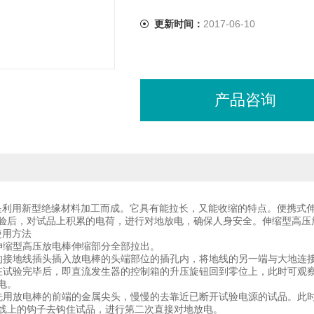
更新时间：
2017-06-10
产品咨询
是利用新型绝缘材料加工而成。它具有能拉长，又能收缩的特点。便携式
验后，对试品上积累的电荷，进行对地放电，确保人身安全。伸缩型高压
使用方法
式伸缩型高压放电棒伸缩部分全部拉出。
的接地线插头插入放电棒的头端部位的插孔内，将地线的另一端与大
在试验完毕后，即直流发生器的控制箱的升压旋钮回到零位上，此时可观察直
可放电。
先用放电棒的前端的金属尖头，慢慢的去靠近已断开试验电源的试品。此
线上的钩子去钩住试品，进行第二次直接对地放电。