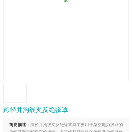
跨径并沟线夹及绝缘罩
简要描述：
跨径并沟线夹及绝缘罩具主要用于架空电力线路的
导线及避雷线终端的接续、非直线杆塔跳线的接续及导线补修