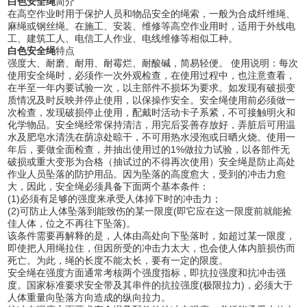
白色安全绳
简介
在高空作业时用于保护人员和物品安全的绳索，一般为合成纤维绳、
麻绳或钢丝绳。在施工、安装、维修等高空作业用时，适用于外线电
工、建筑工人、电信工人作业、电线维修等相似工种。
白色安全绳
特点
强度大、耐磨、耐用、耐霉烂、耐酸碱，简易轻便。 使用说明：每次
使用安全绳时，必须作一次外观检查，在使用过程中，也注意查看，
在半至一年内要试验一次，以主部件不损坏为要求。如发现有破损变
质情况及时反映并停止使用，以保操作安全。安全绳使用前必须做一
次检查，发现破损停止使用，配戴时活动卡子系紧，不可接触明火和
化学物品。安全绳经常保持清洁，用完后妥善存放好，弄脏后可用温
水及肥皂水清洗在荫凉处晾干，不可用热水浸泡或日晒火烧。使用一
年后，要做全面检查，并抽出使用过的1%做拉力试验，以各部件无
破损或重大变形为合格（抽试过的不得再次使用）安全绳是防止高处
作业人员坠落的防护用品。因为坠落的高度愈大，受到的冲击力愈
大，因此，安全绳必须具备下面两个基本条件：
(1)必须有足够的强度来承受人体掉下时的冲击力；
(2)可防止人体坠落到能致伤的某一限度(即它应在这一限度前就能捡
佳人体，位之不再往下坠落)。
该条件需要再解释的是，人体由高处向下坠落时，如超过某一限度，
即使把人用绳拉住，但因所受的冲击力太大，也会使人体内脏损伤而
死亡。为此，绳的长度不能太长，要有一定的限度。
安全绳在强度方面通常考核两个强度指标，即抗拉强度和抗冲击强
度。国家标准要求安全带及其串件的抗拉强度(极限拉力)，必须大于
人体重量向坠落方向造成的纵向拉力。