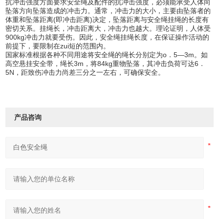
抗冲击强度方面要求安全绳及配件的抗冲击强度，必须能承受人体向
坠落方向坠落造成的冲击力。通常，冲击力的大小，主要由坠落者的
体重和坠落距离(即冲击距离)决定，坠落距离与安全绳挂绳的长度有
密切关系。挂绳长，冲击距离大，冲击力也越大。理论证明，人体受
900kg冲击力就要受伤。因此，安全绳挂绳长度，在保证操作活动的
前提下，要限制在zui短的范围内。
国家标准根据各种不同用途将安全绳的绳长分别定为o．5—3m。如
高空悬挂安全带，绳长3m，将84kg重物坠落，其冲击负荷可达6．
5N，距致伤冲击力尚差三分之一左右，可确保安全。
产品咨询