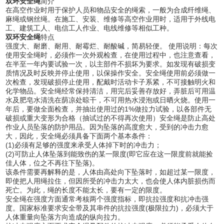
双环安全绳
简介
在高空作业时用于保护人员和物品安全的绳索，一般为合成纤维绳、
麻绳或钢丝绳。在施工、安装、维修等高空作业用时，适用于外线电
工、建筑工人、电信工人作业、电线维修等相似工种。
双环安全绳
特点
强度大、耐磨、耐用、耐霉烂、耐酸碱，简易轻便。 使用说明：每次
使用安全绳时，必须作一次外观检查，在使用过程中，也注意查看，
在半至一年内要试验一次，以主部件不损坏为要求。如发现有破损变
质情况及时反映并停止使用，以保操作安全。安全绳使用前必须做一
次检查，发现破损停止使用，配戴时活动卡子系紧，不可接触明火和
化学物品。安全绳经常保持清洁，用完后妥善存放好，弄脏后可用温
水及肥皂水清洗在荫凉处晾干，不可用热水浸泡或日晒火烧。使用一
年后，要做全面检查，并抽出使用过的1%做拉力试验，以各部件无
破损或重大变形为合格（抽试过的不得再次使用）安全绳是防止高处
作业人员坠落的防护用品。因为坠落的高度愈大，受到的冲击力愈
大，因此，安全绳必须具备下面两个基本条件：
(1)必须有足够的强度来承受人体掉下时的冲击力；
(2)可防止人体坠落到能致伤的某一限度(即它应在这一限度前就能捡
佳人体，位之不再往下坠落)。
该条件需要再解释的是，人体由高处向下坠落时，如超过某一限度，
即使把人用绳拉住，但因所受的冲击力太大，也会使人体内脏损伤而
死亡。为此，绳的长度不能太长，要有一定的限度。
安全绳在强度方面通常考核两个强度指标，即抗拉强度和抗冲击强
度。国家标准要求安全带及其串件的抗拉强度(极限拉力)，必须大于
人体重量向坠落方向造成的纵向拉力。