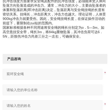
抗冲击强度方面要求安全绳及配件的抗冲击强度，必须能承受人体向
坠落方向坠落造成的冲击力。通常，冲击力的大小，主要由坠落者的
体重和坠落距离(即冲击距离)决定，坠落距离与安全绳挂绳的长度有
密切关系。挂绳长，冲击距离大，冲击力也越大。理论证明，人体受
900kg冲击力就要受伤。因此，安全绳挂绳长度，在保证操作活动的
前提下，要限制在zui短的范围内。
国家标准根据各种不同用途将安全绳的绳长分别定为o．5—3m。如
高空悬挂安全带，绳长3m，将84kg重物坠落，其冲击负荷可达6．
5N，距致伤冲击力尚差三分之一左右，可确保安全。
产品咨询