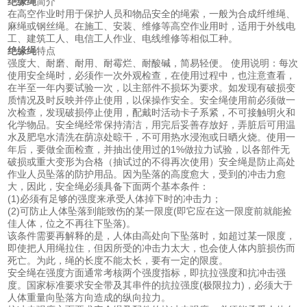
绝缘绳
简介
在高空作业时用于保护人员和物品安全的绳索，一般为合成纤维绳、
麻绳或钢丝绳。在施工、安装、维修等高空作业用时，适用于外线电
工、建筑工人、电信工人作业、电线维修等相似工种。
绝缘绳
特点
强度大、耐磨、耐用、耐霉烂、耐酸碱，简易轻便。 使用说明：每次
使用安全绳时，必须作一次外观检查，在使用过程中，也注意查看，
在半至一年内要试验一次，以主部件不损坏为要求。如发现有破损变
质情况及时反映并停止使用，以保操作安全。安全绳使用前必须做一
次检查，发现破损停止使用，配戴时活动卡子系紧，不可接触明火和
化学物品。安全绳经常保持清洁，用完后妥善存放好，弄脏后可用温
水及肥皂水清洗在荫凉处晾干，不可用热水浸泡或日晒火烧。使用一
年后，要做全面检查，并抽出使用过的1%做拉力试验，以各部件无
破损或重大变形为合格（抽试过的不得再次使用）安全绳是防止高处
作业人员坠落的防护用品。因为坠落的高度愈大，受到的冲击力愈
大，因此，安全绳必须具备下面两个基本条件：
(1)必须有足够的强度来承受人体掉下时的冲击力；
(2)可防止人体坠落到能致伤的某一限度(即它应在这一限度前就能捡
佳人体，位之不再往下坠落)。
该条件需要再解释的是，人体由高处向下坠落时，如超过某一限度，
即使把人用绳拉住，但因所受的冲击力太大，也会使人体内脏损伤而
死亡。为此，绳的长度不能太长，要有一定的限度。
安全绳在强度方面通常考核两个强度指标，即抗拉强度和抗冲击强
度。国家标准要求安全带及其串件的抗拉强度(极限拉力)，必须大于
人体重量向坠落方向造成的纵向拉力。