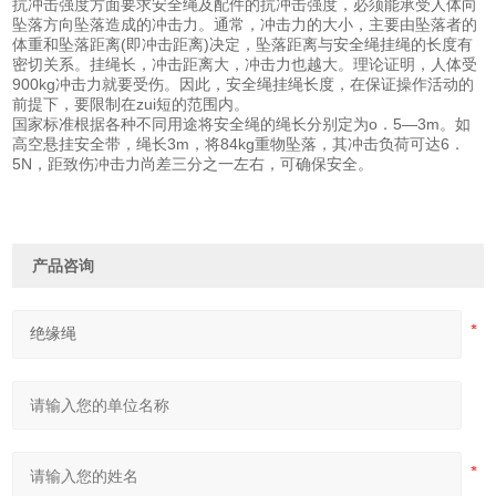
抗冲击强度方面要求安全绳及配件的抗冲击强度，必须能承受人体向
坠落方向坠落造成的冲击力。通常，冲击力的大小，主要由坠落者的
体重和坠落距离(即冲击距离)决定，坠落距离与安全绳挂绳的长度有
密切关系。挂绳长，冲击距离大，冲击力也越大。理论证明，人体受
900kg冲击力就要受伤。因此，安全绳挂绳长度，在保证操作活动的
前提下，要限制在zui短的范围内。
国家标准根据各种不同用途将安全绳的绳长分别定为o．5—3m。如
高空悬挂安全带，绳长3m，将84kg重物坠落，其冲击负荷可达6．
5N，距致伤冲击力尚差三分之一左右，可确保安全。
产品咨询