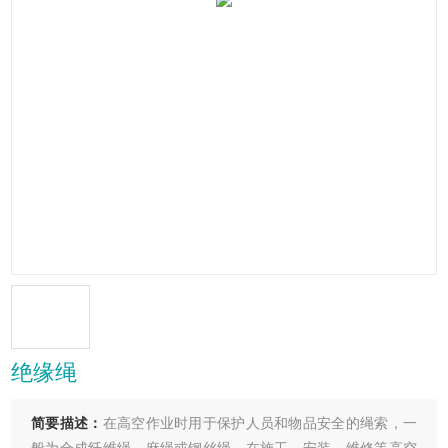
绝缘绳
简要描述：
在高空作业时用于保护人员和物品安全的绳索，一
般为合成纤维绳、麻绳或钢丝绳。在施工、安装、维修等高空