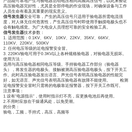
产品能可靠地产生与验电器启动电压相同高频高压信号，以此来验证
高压验电器完好性，尤其是全部停电的作业现场，对确保设备与工作
人员生命有着及其重要的现实意义。
信号发生器
安全可靠，产生的高压信号只适用于验电器所需电流强
度，对人体无任何危害性，产生高压信号时即使用手触摸电极头也不
会有触电感觉。为广大电业人员理想可靠的安全检验工具。
信号发生器
技术参数：
1. 适用范围：0.1KV、6KV、10KV、22KV、35KV、66KV、
110KV、220KV、500KV
2. 任何电压等级的近电报警安全冒。
3. 220KV验电可用于0.3KV以上各种规格验电器，对验电器无损坏。
使用方法：
选用与高压验电器相同电压等级。手持验电器工作部分（验电器
头），将发生器的电极头、接触被测高压验电器电极头，按下开关工
作。此时高压验电器发出语言、声光信号表明高压验电器的性能完
好，如无语言、声光信号表明高压验电器有故障不能使用。 检测
近电报警安全冒时只需将的电极靠近报警器，按下开关工作既可。
注意事项：
1.设有“电源指示”，使用时指示灯不亮，应更换电池后再使用。
2.不用时应放在干燥通风处，以免受潮。
的分类：
验电，工频，手持式，高压，高频等