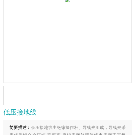
低压接地线
简要描述：
低压接地线由绝缘操作杆、导线夹组成，导线夹采
用优质铝合金压铸,强度高,再经表面处理使线夹表面不宜氧