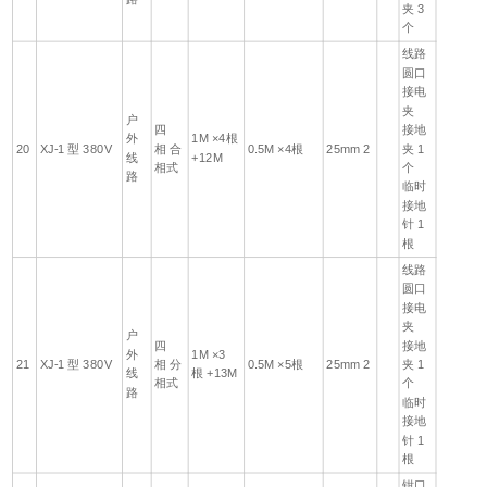
夹 3
个
线路
圆口
接电
夹
户
四
接地
外
1M ×4根
20
XJ-1 型 380V
相 合
0.5M ×4根
25mm 2
夹 1
线
+12M
相式
个
路
临时
接地
针 1
根
线路
圆口
接电
夹
户
四
接地
外
1M ×3
21
XJ-1 型 380V
相 分
0.5M ×5根
25mm 2
夹 1
线
根 +13M
相式
个
路
临时
接地
针 1
根
钳口