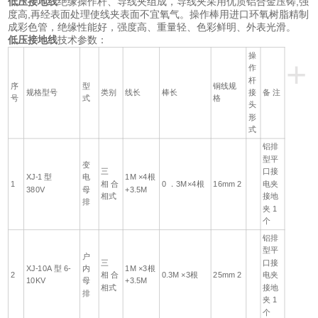
低压接地线
绝缘操作杆、导线夹组成，导线夹采用优质铝合金压铸,强
度高,再经表面处理使线夹表面不宜氧气。操作棒用进口环氧树脂精制
成彩色管，绝缘性能好，强度高、重量轻、色彩鲜明、外表光滑。
低压接地线
技术参数：
操
+
作
杆
序
型
铜线规
规格型号
类别
线长
棒长
接
备 注
号
式
格
头
形
式
铝排
型平
变
三
口接
XJ-1 型
电
1M ×4根
1
相 合
0 ．3M×4根
16mm 2
电夹
380V
母
+3.5M
相式
接地
排
夹 1
个
铝排
型平
户
三
口接
XJ-10A 型 6-
内
1M ×3根
2
相 合
0.3M ×3根
25mm 2
电夹
10KV
母
+3.5M
相式
接地
排
夹 1
个