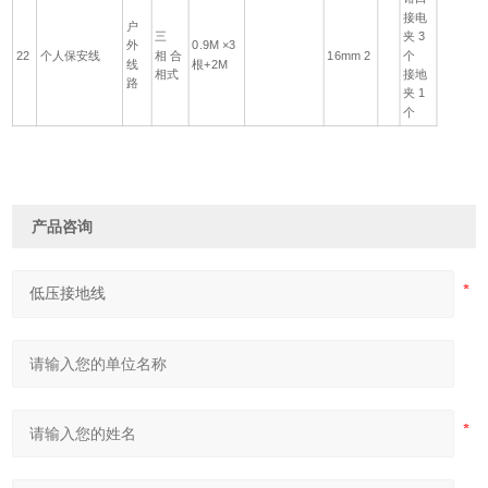
接电
户
三
夹 3
外
0.9M ×3
22
个人保安线
相 合
16mm 2
个
线
根+2M
相式
接地
路
夹 1
个
产品咨询