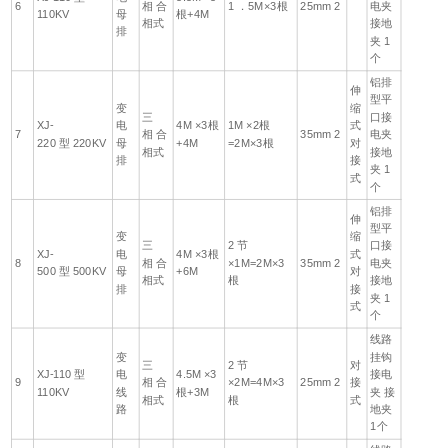
6
相 合
1 ．5M×3根
25mm 2
电夹
110KV
母
根+4M
相式
接地
排
夹 1
个
铝排
伸
型平
变
缩
三
口接
XJ-
电
4M ×3根
1M ×2根
式
7
相 合
35mm 2
电夹
220 型 220KV
母
+4M
=2M×3根
对
相式
接地
排
接
夹 1
式
个
铝排
伸
型平
变
缩
三
2 节
口接
XJ-
电
4M ×3根
式
8
相 合
×1M=2M×3
35mm 2
电夹
500 型 500KV
母
+6M
对
相式
根
接地
排
接
夹 1
式
个
线路
变
挂钩
三
2 节
对
XJ-110 型
电
4.5M ×3
接电
9
相 合
×2M=4M×3
25mm 2
接
110KV
线
根+3M
夹 接
相式
根
式
路
地夹
1个