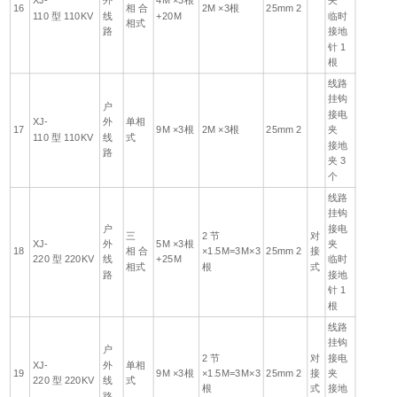
XJ-
外
4M ×3根
夹
16
相 合
2M ×3根
25mm 2
110 型 110KV
线
+20M
临时
相式
路
接地
针 1
根
线路
挂钩
户
接电
XJ-
外
单相
17
9M ×3根
2M ×3根
25mm 2
夹
110 型 110KV
线
式
接地
路
夹 3
个
线路
挂钩
户
接电
三
2 节
对
XJ-
外
5M ×3根
夹
18
相 合
×1.5M=3M×3
25mm 2
接
220 型 220KV
线
+25M
临时
相式
根
式
路
接地
针 1
根
线路
挂钩
户
2 节
对
接电
XJ-
外
单相
19
9M ×3根
×1.5M=3M×3
25mm 2
接
夹
220 型 220KV
线
式
根
式
接地
路