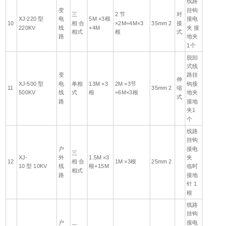
线路
变
挂钩
三
2 节
对
XJ-220 型
电
5M ×3根
接电
10
相 合
×2M=4M×3
35mm 2
接
220KV
线
+4M
夹 接
相式
根
式
路
地夹
1个
脱卸
式线
变
路挂
伸
XJ-500 型
电
单相
13M ×3
2M ×3节
钩接
11
35mm 2
缩
500KV
线
式
根
=6M×3根
地夹
式
路
接地
夹1
个
线路
挂钩
户
接电
三
XJ-
外
1.5M ×3
夹
12
相 合
1M ×3根
25mm 2
10 型 10KV
线
根+15M
临时
相式
路
接地
针 1
根
线路
挂钩
户
接电