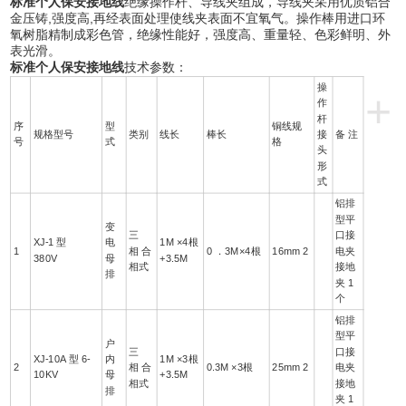
标准个人保安接地线
绝缘操作杆、导线夹组成，导线夹采用优质铝合
金压铸,强度高,再经表面处理使线夹表面不宜氧气。操作棒用进口环
氧树脂精制成彩色管，绝缘性能好，强度高、重量轻、色彩鲜明、外
表光滑。
标准个人保安接地线
技术参数：
操
+
作
杆
序
型
铜线规
规格型号
类别
线长
棒长
接
备 注
号
式
格
头
形
式
铝排
型平
变
三
口接
XJ-1 型
电
1M ×4根
1
相 合
0 ．3M×4根
16mm 2
电夹
380V
母
+3.5M
相式
接地
排
夹 1
个
铝排
型平
户
三
口接
XJ-10A 型 6-
内
1M ×3根
2
相 合
0.3M ×3根
25mm 2
电夹
10KV
母
+3.5M
相式
接地
排
夹 1