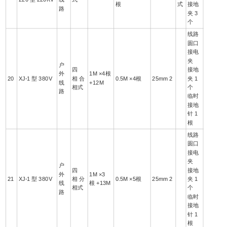
根
式
接地
路
夹 3
个
线路
圆口
接电
夹
户
四
接地
外
1M ×4根
20
XJ-1 型 380V
相 合
0.5M ×4根
25mm 2
夹 1
线
+12M
相式
个
路
临时
接地
针 1
根
线路
圆口
接电
夹
户
四
接地
外
1M ×3
21
XJ-1 型 380V
相 分
0.5M ×5根
25mm 2
夹 1
线
根 +13M
相式
个
路
临时
接地
针 1
根