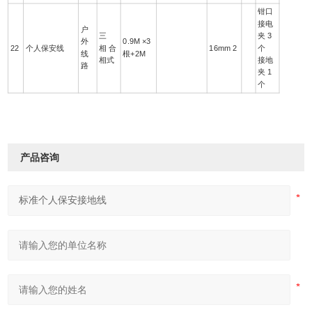
钳口
接电
户
三
夹 3
外
0.9M ×3
22
个人保安线
相 合
16mm 2
个
线
根+2M
相式
接地
路
夹 1
个
产品咨询