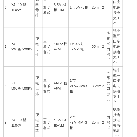
三
口接
XJ-110 型
电
3.5M ×3
6
相 合
1 ．5M×3根
25mm 2
电夹
110KV
母
根+4M
相式
接地
排
夹 1
个
铝排
伸
型平
变
缩
三
口接
XJ-
电
4M ×3根
1M ×2根
式
7
相 合
35mm 2
电夹
220 型 220KV
母
+4M
=2M×3根
对
相式
接地
排
接
夹 1
式
个
铝排
伸
型平
变
缩
三
2 节
口接
XJ-
电
4M ×3根
式
8
相 合
×1M=2M×3
35mm 2
电夹
500 型 500KV
母
+6M
对
相式
根
接地
排
接
夹 1
式
个
线路
变
挂钩
三
2 节
对
XJ-110 型
电
4.5M ×3
接电
9
相 合
×2M=4M×3
25mm 2
接
110KV
线
根+3M
夹 接
相式
根
式
路
地夹
1个