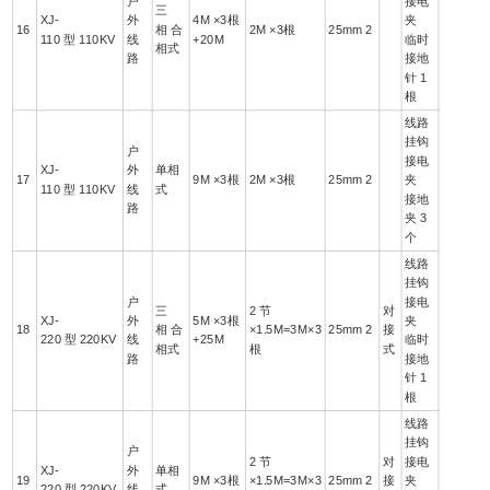
户
接电
三
XJ-
外
4M ×3根
夹
16
相 合
2M ×3根
25mm 2
110 型 110KV
线
+20M
临时
相式
路
接地
针 1
根
线路
挂钩
户
接电
XJ-
外
单相
17
9M ×3根
2M ×3根
25mm 2
夹
110 型 110KV
线
式
接地
路
夹 3
个
线路
挂钩
户
接电
三
2 节
对
XJ-
外
5M ×3根
夹
18
相 合
×1.5M=3M×3
25mm 2
接
220 型 220KV
线
+25M
临时
相式
根
式
路
接地
针 1
根
线路
挂钩
户
2 节
对
接电
XJ-
外
单相
19
9M ×3根
×1.5M=3M×3
25mm 2
接
夹
220 型 220KV
线
式