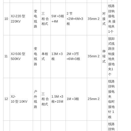
线路
变
挂钩
三
2 节
对
XJ-220 型
电
5M ×3根
接电
10
相 合
×2M=4M×3
35mm 2
接
220KV
线
+4M
夹 接
相式
根
式
路
地夹
1个
脱卸
式线
变
路挂
伸
XJ-500 型
电
单相
13M ×3
2M ×3节
钩接
11
35mm 2
缩
500KV
线
式
根
=6M×3根
地夹
式
路
接地
夹1
个
线路
挂钩
户
接电
三
XJ-
外
1.5M ×3
夹
12
相 合
1M ×3根
25mm 2
10 型 10KV
线
根+15M
临时
相式
路
接地
针 1
根
线路
挂钩