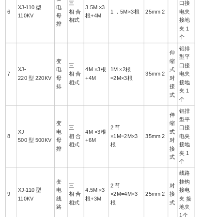
三
口接
XJ-110 型
电
3.5M ×3
6
相 合
1 ．5M×3根
25mm 2
电夹
110KV
母
根+4M
相式
接地
排
夹 1
个
铝排
伸
型平
变
缩
三
口接
XJ-
电
4M ×3根
1M ×2根
式
7
相 合
35mm 2
电夹
220 型 220KV
母
+4M
=2M×3根
对
相式
接地
排
接
夹 1
式
个
铝排
伸
型平
变
缩
三
2 节
口接
XJ-
电
4M ×3根
式
8
相 合
×1M=2M×3
35mm 2
电夹
500 型 500KV
母
+6M
对
相式
根
接地
排
接
夹 1
式
个
线路
变
挂钩
三
2 节
对
XJ-110 型
电
4.5M ×3
接电
9
相 合
×2M=4M×3
25mm 2
接
110KV
线
根+3M
夹 接
相式
根
式
路
地夹
1个