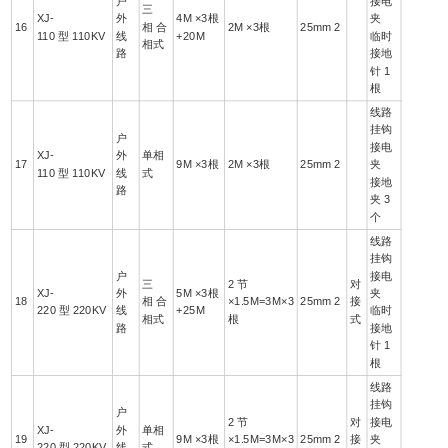
户
接电
三
XJ-
外
4M ×3根
夹
16
相 合
2M ×3根
25mm 2
110 型 110KV
线
+20M
临时
相式
路
接地
针 1
根
线路
挂钩
户
接电
XJ-
外
单相
17
9M ×3根
2M ×3根
25mm 2
夹
110 型 110KV
线
式
接地
路
夹 3
个
线路
挂钩
户
接电
三
2 节
对
XJ-
外
5M ×3根
夹
18
相 合
×1.5M=3M×3
25mm 2
接
220 型 220KV
线
+25M
临时
相式
根
式
路
接地
针 1
根
线路
挂钩
户
2 节
对
接电
XJ-
外
单相
19
9M ×3根
×1.5M=3M×3
25mm 2
接
夹
220 型 220KV
线
式