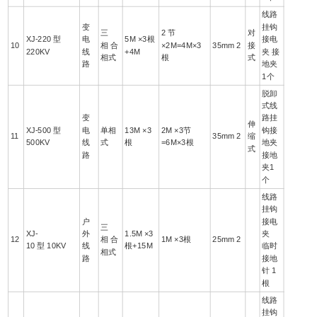
线路
变
挂钩
三
2 节
对
XJ-220 型
电
5M ×3根
接电
10
相 合
×2M=4M×3
35mm 2
接
220KV
线
+4M
夹 接
相式
根
式
路
地夹
1个
脱卸
式线
变
路挂
伸
XJ-500 型
电
单相
13M ×3
2M ×3节
钩接
11
35mm 2
缩
500KV
线
式
根
=6M×3根
地夹
式
路
接地
夹1
个
线路
挂钩
户
接电
三
XJ-
外
1.5M ×3
夹
12
相 合
1M ×3根
25mm 2
10 型 10KV
线
根+15M
临时
相式
路
接地
针 1
根
线路
挂钩