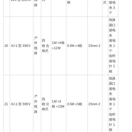
根
式
接地
路
夹 3
个
线路
圆口
接电
夹
户
四
接地
外
1M ×4根
20
XJ-1 型 380V
相 合
0.5M ×4根
25mm 2
夹 1
线
+12M
相式
个
路
临时
接地
针 1
根
线路
圆口
接电
夹
户
四
接地
外
1M ×3
21
XJ-1 型 380V
相 分
0.5M ×5根
25mm 2
夹 1
线
根 +13M
相式
个
路
临时
接地
针 1
根