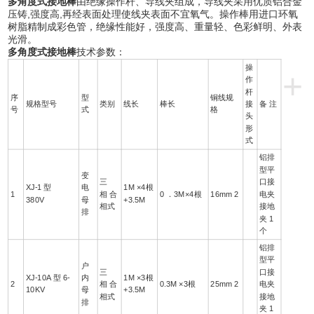
多角度式接地棒
由绝缘操作杆、导线夹组成，导线夹采用优质铝合金
压铸,强度高,再经表面处理使线夹表面不宜氧气。操作棒用进口环氧
树脂精制成彩色管，绝缘性能好，强度高、重量轻、色彩鲜明、外表
光滑。
多角度式接地棒
技术参数：
操
+
作
杆
序
型
铜线规
规格型号
类别
线长
棒长
接
备 注
号
式
格
头
形
式
铝排
型平
变
三
口接
XJ-1 型
电
1M ×4根
1
相 合
0 ．3M×4根
16mm 2
电夹
380V
母
+3.5M
相式
接地
排
夹 1
个
铝排
型平
户
三
口接
XJ-10A 型 6-
内
1M ×3根
2
相 合
0.3M ×3根
25mm 2
电夹
10KV
母
+3.5M
相式
接地
排
夹 1