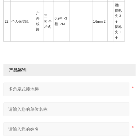
钳口
接电
户
三
夹 3
外
0.9M ×3
22
个人保安线
相 合
16mm 2
个
线
根+2M
相式
接地
路
夹 1
个
产品咨询