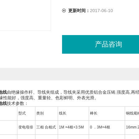
更新时间：
2017-06-10
产品咨询
地线
由绝缘操作杆、导线夹组成，导线夹采用优质铝合金压铸,强度高,再
缘性能好，强度高、重量轻、色彩鲜明、外表光滑。
地线
技术参数：
号
型式
类别
线长
棒长
铜线规
变电母排
三相 合相式
1M ×4根+3.5M
0 ．3M×4根
16mm 