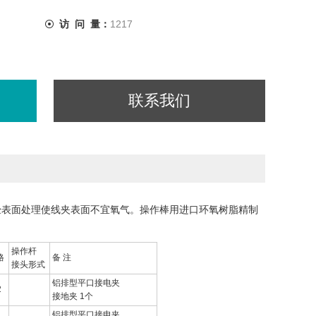
访 问 量：
1217
联系我们
经表面处理使线夹表面不宜氧气。操作棒用进口环氧树脂精制
操作杆
格
备 注
接头形式
铝排型平口接电夹
2
接地夹 1个
铝排型平口接电夹