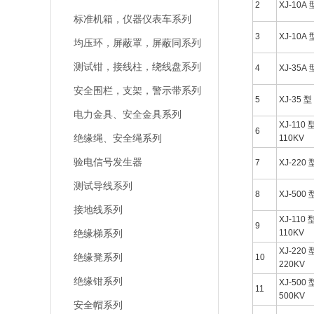
2
XJ-10A 
标准机箱，仪器仪表车系列
3
XJ-10A 
均压环，屏蔽罩，屏蔽同系列
测试钳，接线柱，绕线盘系列
4
XJ-35A 
安全围栏，支架，警示带系列
5
XJ-35 型
电力金具、安全金具系列
XJ-110 
6
绝缘绳、安全绳系列
110KV
验电信号发生器
7
XJ-220 
测试导线系列
8
XJ-500 
接地线系列
XJ-110 
9
绝缘梯系列
110KV
XJ-220 
绝缘凳系列
10
220KV
绝缘钳系列
XJ-500 
11
500KV
安全帽系列