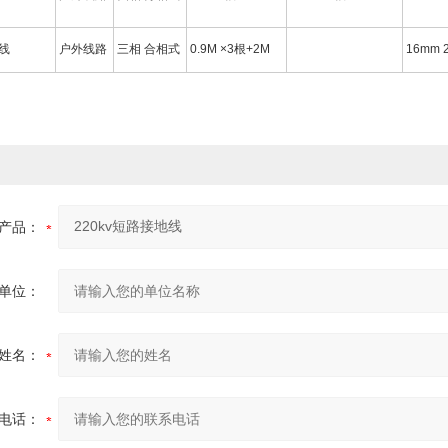
安线
户外线路
三相 合相式
0.9M ×3根+2M
16mm 
产品：
单位：
姓名：
电话：