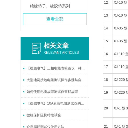
12
XJ-10 型
绝缘垫子、橡胶垫系列
13
XJ-10 型
查看全部
14
XJ-35 型
15
XJ-35 型
相关文章
RELEVANT ARTICLES
16
XJ-110 
17
XJ-110 
【端懿电气】三相电能表校验仪一种电能质量分析仪表
18
XJ-220 
大型地网接地电阻测试操作步骤与自诊说明
如何使用电缆故障测试仪查找故障
19
XJ-220 
【端懿电气】10A直流电阻测试仪的功能设置巧妙先进
20
XJ-1 型 
微机保护阻抗特性试验
21
XJ-1 型 
介质损耗测试仪使用方法