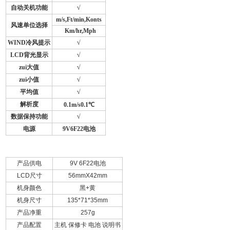
自动关机功能
√
m/s,Ft/min,Konts
风速单位选择
Km/hr,Mph
WIND
冷风提示
√
LCD
背光显示
√
zui大值
√
zui小值
√
平均值
√
解析度
0.1m
/s0.1℃
数据保持功能
√
电源
9V6F22
电池
产品供电
9V 6F22电池
LCD尺寸
56mmX42mm
机身颜色
黑+黄
机身尺寸
135*71*35mm
产品净重
257g
产品配置
主机 保修卡 电池 说明书