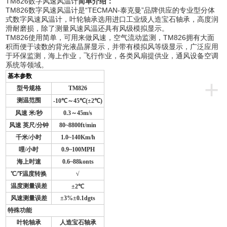
TM826数字风速风温计
简单介绍：
TM826数字风速风温计是“TECMAN-泰克曼”品牌供应的专业型分体
式数字风速风温计，叶轮轴承选用进口工业级人造宝石轴承，高度润
滑耐磨损，除了测量风速风温还具有风级模拟显示。
TM826使用简单，可用来做风速，空气流动监测，TM826拥有大面
积而便于读数的背光液晶屏显示，并带有模拟风等级显示，广泛应用
于环保监测，海上作业，飞行作业，各类风扇提供业，通风设备空调
系统等领域。
基本参数
+
型号规格
TM826
测温范围
-10
℃
～45℃(±2℃)
风速 米/秒
0.3
～45m/s
风速 英尺/分钟
80~8800ft/min
千米/小时
1.0~140Km/h
哩/小时
0.9~100MPH
海上时速
0.6~88konts
℃/℉温度转换
√
温度测量误差
±2℃
风速测量误差
±3%±0.1dgts
特殊功能
叶轮轴承
人造宝石轴承