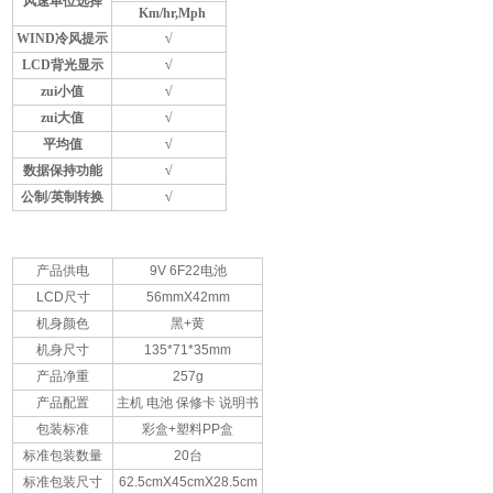
风速单位选择
Km/hr,Mph
WIND
冷风提示
√
LCD
背光显示
√
zui小值
√
zui大值
√
平均值
√
数据保持功能
√
公制/英制转换
√
产品供电
9V 6F22电池
LCD尺寸
56mmX42mm
机身颜色
黑+黄
机身尺寸
135*71*35mm
产品净重
257g
产品配置
主机 电池 保修卡 说明书
包装标准
彩盒+塑料PP盒
标准包装数量
20台
标准包装尺寸
62.5cmX45cmX28.5cm