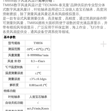
TM856数字风速风温计
简单介绍：
TM856数字风速风温计是“TECMAN-泰克曼”品牌供应的专业型分体
式数字风速风量计，叶轮轴承选用进口工业级人造宝石轴承，高度润
滑耐磨损，除了测量风速风量还具有风级模拟显示。
是一款专业式风量测量仪表，高灵敏度，高精度，通过简易的操作即
可测量到风量，TM856拥有大面积而便于读数的背光液晶屏显示，并
带有模拟风等级显示，广泛应用于环保监测，海上作业，飞行作业，
各类风扇提供业，通风设备空调系统等领域。
基本参数
+
型号规格
TM856
测温范围
-10
℃
～45℃(±2℃)
风量测量
0~999900m³/min
风速 米/秒
0.3
～45m/s
℃/℉温度转换
√
温度测量误差
±2℃
测量误差
±3%±0.1dgts
解析度
0.001m
/s0.1℃
特殊功能
叶轮轴承
人造宝石轴承
自动关机功能
√
m/s,Ft/min,Konts